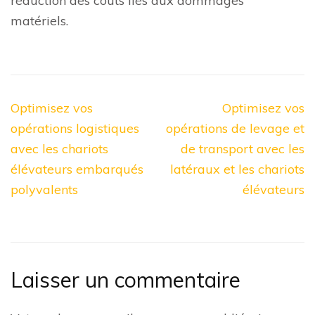
réduction des coûts liés aux dommages
matériels.
Navigation
Optimisez vos
Optimisez vos
de
opérations logistiques
opérations de levage et
l’article
avec les chariots
de transport avec les
élévateurs embarqués
latéraux et les chariots
polyvalents
élévateurs
Laisser un commentaire