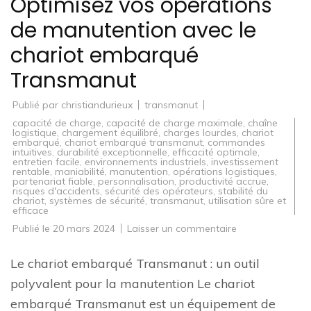
Optimisez vos opérations
de manutention avec le
chariot embarqué
Transmanut
Publié par
christiandurieux
transmanut
capacité de charge
,
capacité de charge maximale
,
chaîne
logistique
,
chargement équilibré
,
charges lourdes
,
chariot
embarqué
,
chariot embarqué transmanut
,
commandes
intuitives
,
durabilité exceptionnelle
,
efficacité optimale
,
entretien facile
,
environnements industriels
,
investissement
rentable
,
maniabilité
,
manutention
,
opérations logistiques
,
partenariat fiable
,
personnalisation
,
productivité accrue
,
risques d'accidents
,
sécurité des opérateurs
,
stabilité du
chariot
,
systèmes de sécurité
,
transmanut
,
utilisation sûre et
efficace
sur
Publié le
20 mars 2024
Laisser un commentaire
Optimisez
vos
opérations
Le chariot embarqué Transmanut : un outil
de
manutention
polyvalent pour la manutention Le chariot
avec
le
embarqué Transmanut est un équipement de
chariot