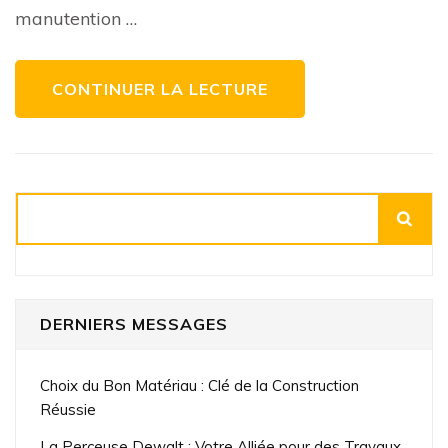
embarqué
manutention …
Transmanut
CONTINUER LA LECTURE
Rechercher
DERNIERS MESSAGES
Choix du Bon Matériau : Clé de la Construction
Réussie
La Perceuse Dewalt : Votre Alliée pour des Travaux