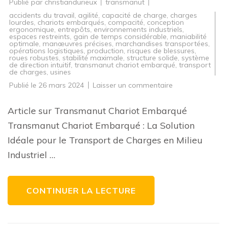
Publié par
christiandurieux
transmanut
accidents du travail
,
agilité
,
capacité de charge
,
charges
lourdes
,
chariots embarqués
,
compacité
,
conception
ergonomique
,
entrepôts
,
environnements industriels
,
espaces restreints
,
gain de temps considérable
,
maniabilité
optimale
,
manœuvres précises
,
marchandises transportées
,
opérations logistiques
,
production
,
risques de blessures
,
roues robustes
,
stabilité maximale
,
structure solide
,
système
de direction intuitif
,
transmanut chariot embarqué
,
transport
de charges
,
usines
sur
Publié le
26 mars 2024
Laisser un commentaire
Transmanut
Chariot
Embarqué
Article sur Transmanut Chariot Embarqué
:
La
Transmanut Chariot Embarqué : La Solution
Solution
de
Idéale pour le Transport de Charges en Milieu
Transport
Idéale
Industriel …
pour
l’Industrie
CONTINUER LA LECTURE