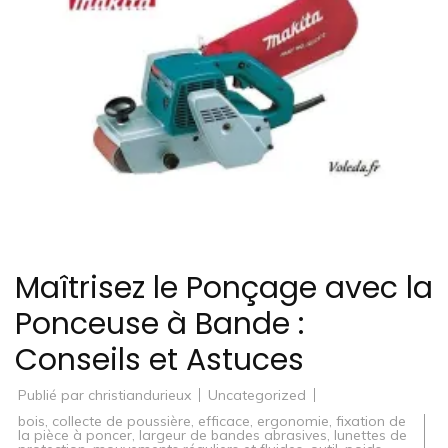
Maîtrisez le Ponçage avec la
Ponceuse à Bande :
Conseils et Astuces
Publié par
christiandurieux
Uncategorized
bois
,
collecte de poussière
,
efficace
,
ergonomie
,
fixation de
la pièce à poncer
,
largeur de bandes abrasives
,
lunettes de