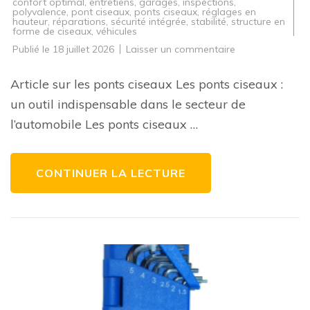
confort optimal
,
entretiens
,
garages
,
inspections
,
polyvalence
,
pont ciseaux
,
ponts ciseaux
,
réglages en
hauteur
,
réparations
,
sécurité intégrée
,
stabilité
,
structure en
forme de ciseaux
,
véhicules
sur
Publié le
18 juillet 2026
Laisser un commentaire
Élévation
pratique
:
Article sur les ponts ciseaux Les ponts ciseaux :
l’efficacité
des
un outil indispensable dans le secteur de
ponts
ciseaux
l’automobile Les ponts ciseaux …
dans
l’automobile
CONTINUER LA LECTURE