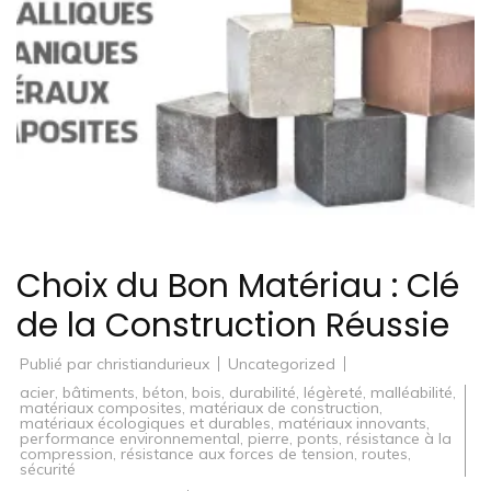
Choix du Bon Matériau : Clé
de la Construction Réussie
Publié par
christiandurieux
Uncategorized
acier
,
bâtiments
,
béton
,
bois
,
durabilité
,
légèreté
,
malléabilité
,
matériaux composites
,
matériaux de construction
,
matériaux écologiques et durables
,
matériaux innovants
,
performance environnemental
,
pierre
,
ponts
,
résistance à la
compression
,
résistance aux forces de tension
,
routes
,
sécurité