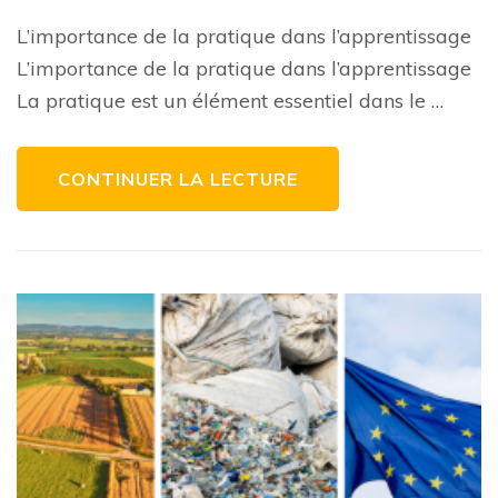
Bienfaits
de
L’importance de la pratique dans l’apprentissage
la
Pratique
L’importance de la pratique dans l’apprentissage
Régulière
:
La pratique est un élément essentiel dans le …
Clé
de
la
Réussite
dans
CONTINUER LA LECTURE
Tous
les
Domaines