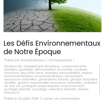
Les Défis Environnementaux
de Notre Époque
Publié par
christiandurieux
Uncategorized
biodiversité
,
changement climatique
,
comportements
durables quotidien
,
déforestation
,
économie circulaire
,
émissions gaz effet serre
,
énergies renouvelables
,
enjeux
environnementaux
,
environnementaux
,
épuisement
ressources naturelles
,
générations futures
,
gestion forestière
durable
,
gestion responsable ressources naturelles
,
pollution
air eau sol
,
pratiques respectueuses environnement
,
protéger planète
,
recyclage
,
réduction déchets
,
réduire
émissions
sur
Publié le
24 juillet 2026
Laisser un commentaire
Les
Défis