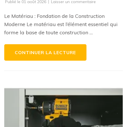
sur
Publié le
01 août 2026
Laisser un commentaire
Choix
du
Bon
Le Matériau : Fondation de la Construction
Matériau
:
Moderne Le matériau est l’élément essentiel qui
Clé
de
forme la base de toute construction …
la
Construction
Réussie
CONTINUER LA LECTURE