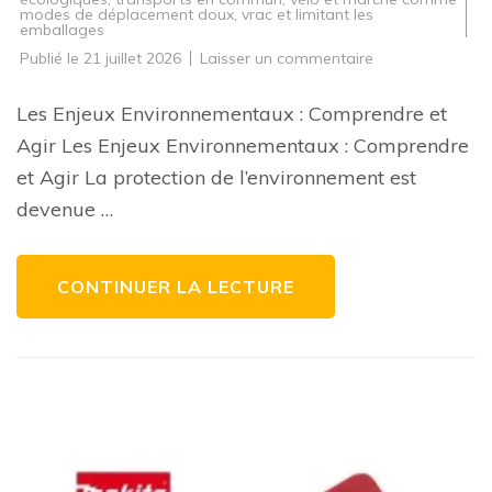
modes de déplacement doux
,
vrac et limitant les
emballages
sur
Publié le
21 juillet 2026
Laisser un commentaire
Les
Préoccupations
Environnementa
Les Enjeux Environnementaux : Comprendre et
:
Agir
Agir Les Enjeux Environnementaux : Comprendre
pour
un
et Agir La protection de l’environnement est
Avenir
Durable
devenue …
CONTINUER LA LECTURE