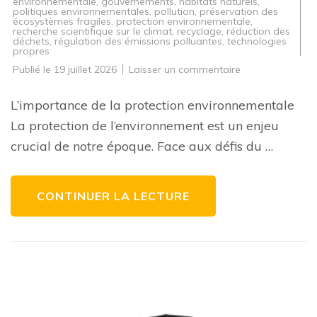
environnementale
,
gouvernements
,
habitats naturels
,
politiques environnementales
,
pollution
,
préservation des
écosystèmes fragiles
,
protection environnementale
,
recherche scientifique sur le climat
,
recyclage
,
réduction des
déchets
,
régulation des émissions polluantes
,
technologies
propres
sur
Publié le
19 juillet 2026
Laisser un commentaire
La
Protection
Environnementa
L’importance de la protection environnementale
:
Un
La protection de l’environnement est un enjeu
Défi
Crucial
crucial de notre époque. Face aux défis du …
pour
l’Avenir
CONTINUER LA LECTURE