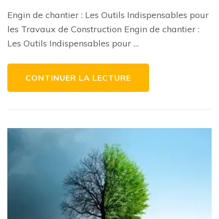
vos
Travaux
Engin de chantier : Les Outils Indispensables pour
de
Construction
les Travaux de Construction Engin de chantier :
avec
le
Les Outils Indispensables pour …
Bon
Choix
d’Engin
de
Chantier
CONTINUER LA LECTURE