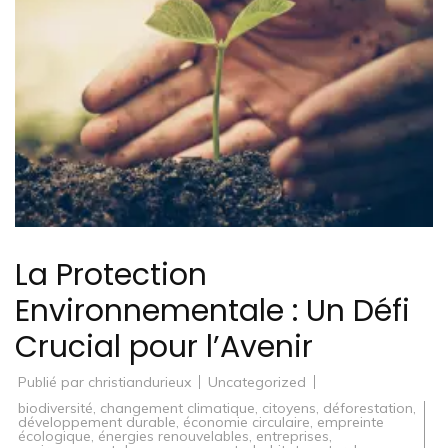
La Protection
Environnementale : Un Défi
Crucial pour l’Avenir
Publié par
christiandurieux
Uncategorized
biodiversité
,
changement climatique
,
citoyens
,
déforestation
,
développement durable
,
économie circulaire
,
empreinte
écologique
,
énergies renouvelables
,
entreprises
,