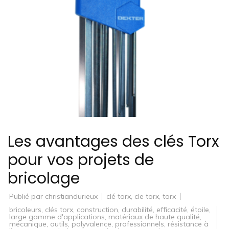
Les avantages des clés Torx
pour vos projets de
bricolage
Publié par
christiandurieux
clé torx
,
cle torx
,
torx
bricoleurs
,
clés torx
,
construction
,
durabilité
,
efficacité
,
étoile
,
large gamme d'applications
,
matériaux de haute qualité
,
mécanique
,
outils
,
polyvalence
,
professionnels
,
résistance à