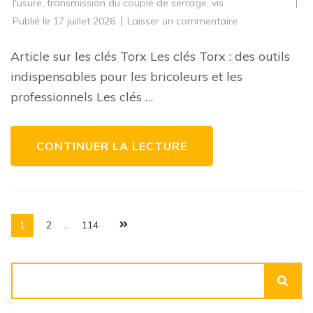
l'usure
,
transmission du couple de serrage
,
vis
sur
Publié le
17 juillet 2026
Laisser un commentaire
Les
avantages
des
Article sur les clés Torx Les clés Torx : des outils
clés
Torx
indispensables pour les bricoleurs et les
pour
vos
professionnels Les clés …
projets
de
bricolage
CONTINUER LA LECTURE
Pagination
Page
Page
Page
1
2
…
114
des
publications
Rechercher