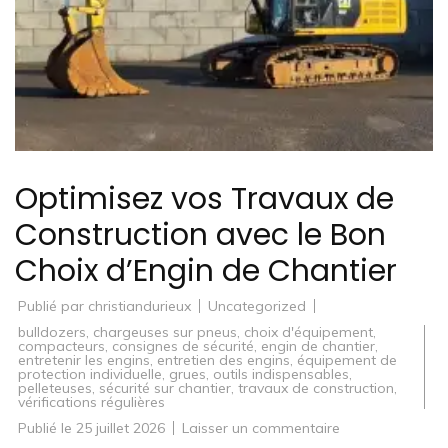
Optimisez vos Travaux de
Construction avec le Bon
Choix d’Engin de Chantier
Publié par
christiandurieux
Uncategorized
bulldozers
,
chargeuses sur pneus
,
choix d'équipement
,
compacteurs
,
consignes de sécurité
,
engin de chantier
,
entretenir les engins
,
entretien des engins
,
équipement de
protection individuelle
,
grues
,
outils indispensables
,
pelleteuses
,
sécurité sur chantier
,
travaux de construction
,
vérifications régulières
sur
Publié le
25 juillet 2026
Laisser un commentaire
Optimisez