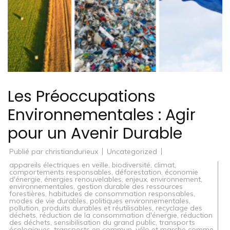
Les Préoccupations
Environnementales : Agir
pour un Avenir Durable
Publié par
christiandurieux
Uncategorized
appareils électriques en veille
,
biodiversité
,
climat
,
comportements responsables
,
déforestation
,
économie
d'énergie
,
énergies renouvelables
,
enjeux
,
environnement
,
environnementales
,
gestion durable des ressources
forestières
,
habitudes de consommation responsables
,
modes de vie durables
,
politiques environnementales
,
pollution
,
produits durables et réutilisables
,
recyclage des
déchets
,
réduction de la consommation d'énergie
,
réduction
des déchets
,
sensibilisation du grand public
,
transports
écologiques
,
transports en commun
,
vélo et marche comme