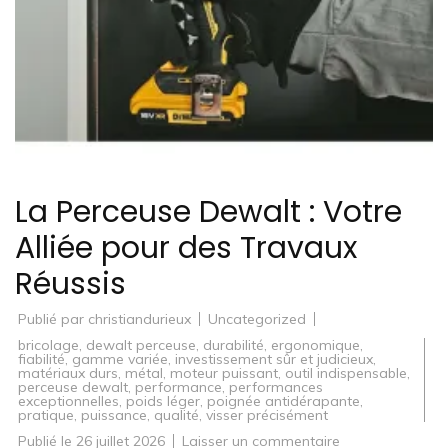
La Perceuse Dewalt : Votre
Alliée pour des Travaux
Réussis
Publié par
christiandurieux
Uncategorized
bricolage
,
dewalt perceuse
,
durabilité
,
ergonomique
,
fiabilité
,
gamme variée
,
investissement sûr et judicieux
,
matériaux durs
,
métal
,
moteur puissant
,
outil indispensable
,
perceuse dewalt
,
performance
,
performances
exceptionnelles
,
poids léger
,
poignée antidérapante
,
pratique
,
puissance
,
qualité
,
visser précisément
sur
Publié le
26 juillet 2026
Laisser un commentaire