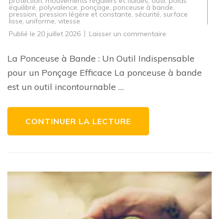
protection
,
mouvements réguliers et fluides
,
outil
,
poids
équilibré
,
polyvalence
,
ponçage
,
ponceuse à bande
,
pression
,
pression légère et constante
,
sécurité
,
surface
lisse
,
uniforme
,
vitesse
sur
Publié le
20 juillet 2026
Laisser un commentaire
Maîtrisez
le
Ponçage
La Ponceuse à Bande : Un Outil Indispensable
avec
la
pour un Ponçage Efficace La ponceuse à bande
Ponceuse
à
est un outil incontournable …
Bande
:
Conseils
et
Astuces
CONTINUER LA LECTURE