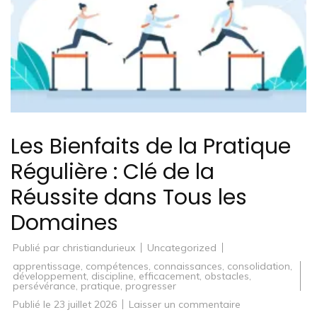
Les Bienfaits de la Pratique
Régulière : Clé de la
Réussite dans Tous les
Domaines
Publié par
christiandurieux
Uncategorized
apprentissage
,
compétences
,
connaissances
,
consolidation
,
développement
,
discipline
,
efficacement
,
obstacles
,
persévérance
,
pratique
,
progresser
sur
Publié le
23 juillet 2026
Laisser un commentaire
Les