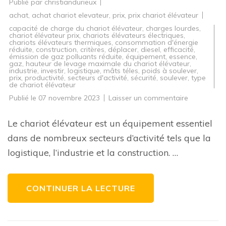
Publié par
christiandurieux
achat
,
achat chariot elevateur
,
prix
,
prix chariot élévateur
capacité de charge du chariot élévateur
,
charges lourdes
,
chariot élévateur prix
,
chariots élévateurs électriques
,
chariots élévateurs thermiques
,
consommation d'énergie
réduite
,
construction
,
critères
,
déplacer
,
diesel
,
efficacité
,
émission de gaz polluants réduite
,
équipement
,
essence
,
gaz
,
hauteur de levage maximale du chariot élévateur
,
industrie
,
investir
,
logistique
,
mâts téles
,
poids à soulever
,
prix
,
productivité
,
secteurs d'activité
,
sécurité
,
soulever
,
type
de chariot élévateur
sur
Publié le
07 novembre 2023
Laisser un commentaire
Guide
d’achat
:
Le chariot élévateur est un équipement essentiel
Les
facteurs
dans de nombreux secteurs d’activité tels que la
influençant
le
logistique, l’industrie et la construction. …
prix
d’un
chariot
élévateur
CONTINUER LA LECTURE