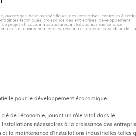
ée
,
avantages
,
besoins spécifiques des entreprises
,
centrales électri
ontraintes techniques
,
croissance des entreprises
,
développement
 de projet efficace
,
infrastructures
,
installations
,
maintenance
,
entaires et environnementales
,
ressources optimales
,
secteur clé
,
su
sentielle pour le développement économique
 clé de l’économie, jouant un rôle vital dans le
installations nécessaires à la croissance des entrepris
 et la maintenance d’installations industrielles telles 