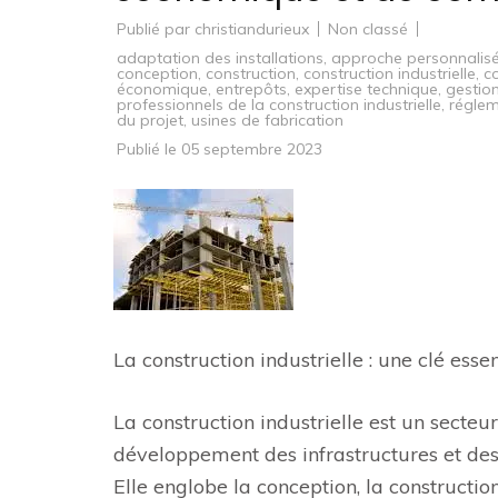
Publié par
christiandurieux
Non classé
adaptation des installations
,
approche personnalis
conception
,
construction
,
construction industrielle
,
c
économique
,
entrepôts
,
expertise technique
,
gestion
professionnels de la construction industrielle
,
réglem
du projet
,
usines de fabrication
Publié le
05 septembre 2023
La construction industrielle : une clé es
La construction industrielle est un secteur
développement des infrastructures et des 
Elle englobe la conception, la construction