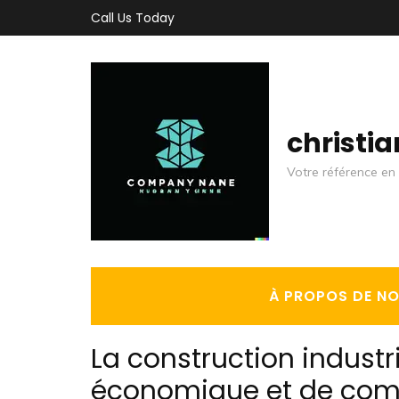
Aller
Call Us Today
au
contenu
(Pressez
Entrée)
christi
Votre référence en 
À PROPOS DE N
La construction indust
économique et de comp