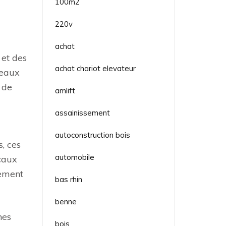
100m2
220v
achat
 et des
achat chariot elevateur
veaux
 de
amlift
assainissement
autoconstruction bois
s, ces
automobile
ocaux
pement
bas rhin
benne
nes
bois