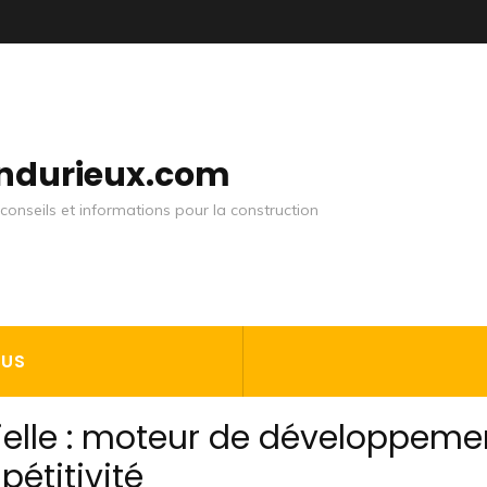
andurieux.com
conseils et informations pour la construction
OUS
rielle : moteur de développeme
étitivité