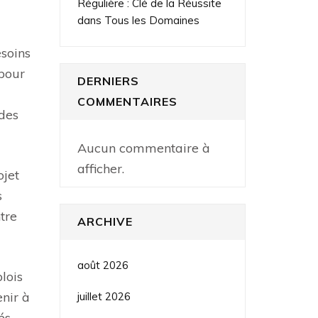
Régulière : Clé de la Réussite
dans Tous les Domaines
esoins
 pour
DERNIERS
COMMENTAIRES
 des
Aucun commentaire à
afficher.
ojet
s
ntre
ARCHIVE
août 2026
lois
nir à
juillet 2026
és