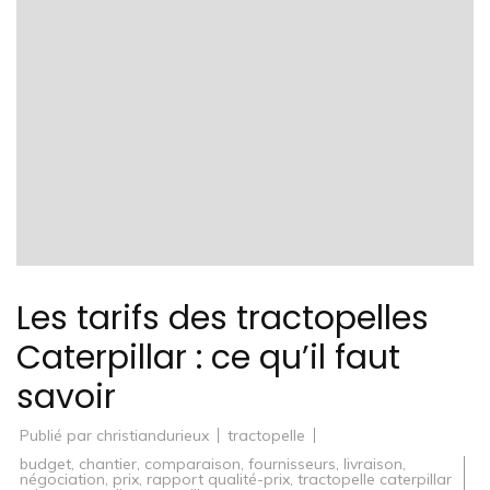
Les tarifs des tractopelles
Caterpillar : ce qu’il faut
savoir
Publié par
christiandurieux
tractopelle
budget
,
chantier
,
comparaison
,
fournisseurs
,
livraison
,
négociation
,
prix
,
rapport qualité-prix
,
tractopelle caterpillar