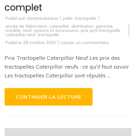
complet
Publié par
christiandurieux
pelle
,
tractopelle
année de fabrication
,
caterpillar
,
distribution
,
garantie
,
modèle
,
neuf
,
options et accessoires
,
prix
,
prix tractopelle
caterpillar neuf
,
tractopelle
sur
Publié le
28 octobre 2025
Laisser un commentaire
Découvrez
les
Prix
Prix Tractopelle Caterpillar Neuf Les prix des
des
Tractopelles
tractopelles Caterpillar neufs : ce qu’il faut savoir
Caterpillar
Neufs
Les tractopelles Caterpillar sont réputés …
:
Guide
d’Achat
complet
CONTINUER LA LECTURE