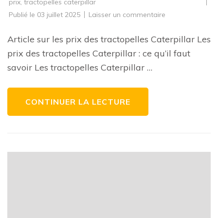
prix
,
tractopelles caterpillar
sur
Publié le
03 juillet 2025
Laisser un commentaire
Les
tarifs
des
Article sur les prix des tractopelles Caterpillar Les
tractopelles
Caterpillar
prix des tractopelles Caterpillar : ce qu’il faut
:
ce
savoir Les tractopelles Caterpillar …
qu’il
faut
savoir
CONTINUER LA LECTURE