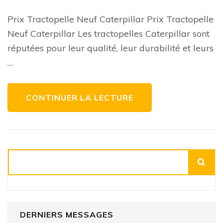
Découvrez
les
Prix
Prix Tractopelle Neuf Caterpillar Prix Tractopelle
des
Tractopelles
Neuf Caterpillar Les tractopelles Caterpillar sont
Neufs
Caterpillar
réputées pour leur qualité, leur durabilité et leurs
…
CONTINUER LA LECTURE
Rechercher
DERNIERS MESSAGES