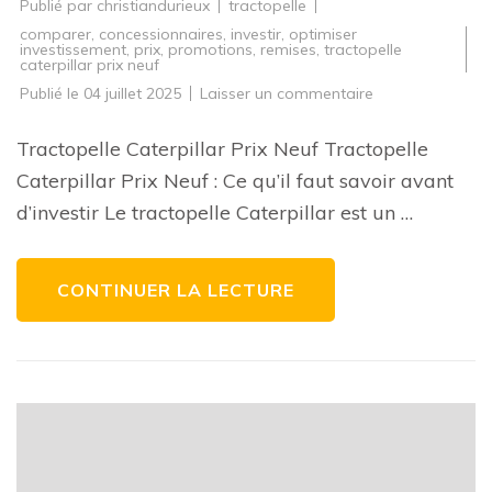
Publié par
christiandurieux
tractopelle
comparer
,
concessionnaires
,
investir
,
optimiser
investissement
,
prix
,
promotions
,
remises
,
tractopelle
caterpillar prix neuf
sur
Publié le
04 juillet 2025
Laisser un commentaire
Prix
du
tractopelle
Tractopelle Caterpillar Prix Neuf Tractopelle
Caterpillar
neuf
Caterpillar Prix Neuf : Ce qu’il faut savoir avant
:
Ce
d’investir Le tractopelle Caterpillar est un …
qu’il
faut
savoir
CONTINUER LA LECTURE