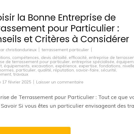
isir la Bonne Entreprise de
rassement pour Particulier :
seils et Critères à Considérer
par
christiandurieux
terrassement particulier
ations
,
compétences
,
devis détaillé
,
efficacité
,
entreprise de terrass
ise de terrassement pour particulier
,
entreprise spécialisée
,
équipem
t
,
équipements
,
excavation
,
expérience
,
expertise
,
fondations
,
nivel
normes
,
particulier
,
qualité
,
réputation
,
savoir-faire
,
sécurité
,
sement
,
travaux
sur
le
17 février 2025
Laisser un commentaire
Choisir
la
Bonne
rise de Terrassement pour Particulier : Tout ce que v
Entreprise
de
Savoir Si vous êtes un particulier envisageant des t
Terrassement
pour
Particulier
:
Conseils
et
Critères