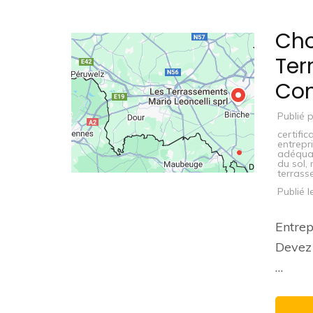
Cho
Ter
Con
Publié 
certific
entrepr
adéqua
du sol
,
terras
Publié 
Entrep
Devez 
…