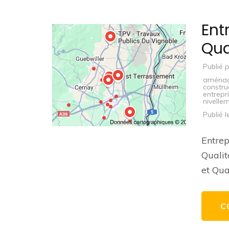
Ent
Qua
Publié 
aménag
constru
entrepr
nivelle
Publié 
Entrep
Qualit
et Qua
C