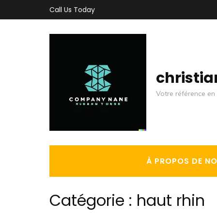
Aller
Call Us Today
au
contenu
(Pressez
Entrée)
christi
Votre référence en 
À PROPOS DE N
Catégorie :
haut rhin