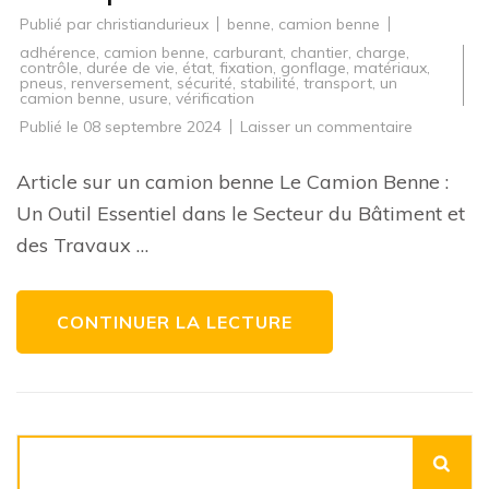
Publié par
christiandurieux
benne
,
camion benne
adhérence
,
camion benne
,
carburant
,
chantier
,
charge
,
contrôle
,
durée de vie
,
état
,
fixation
,
gonflage
,
matériaux
,
pneus
,
renversement
,
sécurité
,
stabilité
,
transport
,
un
camion benne
,
usure
,
vérification
sur
Publié le
08 septembre 2024
Laisser un commentaire
Le
Camion
Benne
Article sur un camion benne Le Camion Benne :
:
l’Indispens
Un Outil Essentiel dans le Secteur du Bâtiment et
Outil
de
des Travaux …
Transport
dans
le
Bâtiment
CONTINUER LA LECTURE
Rechercher