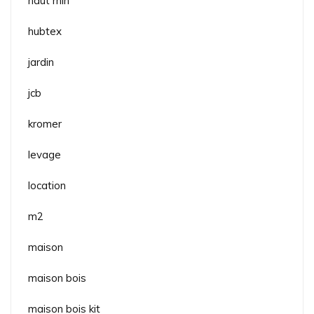
haut rhin
hubtex
jardin
jcb
kromer
levage
location
m2
maison
maison bois
maison bois kit