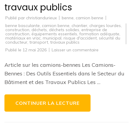
travaux publics
Publié par
christiandurieux
benne
,
camion benne
benne basculante
,
camion benne
,
chantier
,
charges lourdes
,
construction
,
déchets
,
déchets solides
,
entreprise de
construction
,
équipements essentiels
,
formation adéquate
,
matériaux en vrac
,
municipal
,
risque d'accident
,
sécurité du
conducteur
,
transport
,
travaux publics
sur
Publié le
12 mai 2026
Laisser un commentaire
Le
rôle
crucial
Article sur les camions-bennes Les Camions-
des
camions-
Bennes : Des Outils Essentiels dans le Secteur du
bennes
dans
Bâtiment et des Travaux Publics Les …
le
secteur
du
bâtiment
et
CONTINUER LA LECTURE
des
travaux
publics