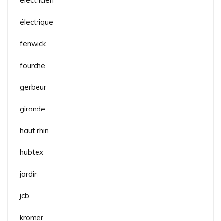
electricien
électrique
fenwick
fourche
gerbeur
gironde
haut rhin
hubtex
jardin
jcb
kromer