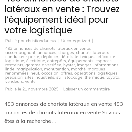
latéraux en vente : Trouvez
l’équipement idéal pour
votre logistique
Publié par
christiandurieux
Uncategorized
493 annonces de chariots latéraux en vente
,
accompagnant
,
annonces
,
charges
,
chariots latéraux
,
conducteur porté
,
déplacer
,
détails techniques
,
efficacité
logistique
,
électrique
,
entrepôts
,
équipements
,
espaces
restreints
,
gamme diversifiée
,
hyster
,
images
,
informations
,
linde
,
manipulation
,
manutention
,
marché
,
marques
renommées
,
neuf
,
occasion
,
offres
,
opérations logistiques
,
précision
,
sites industriels
,
still
,
stockage
,
thermique
,
toyota
,
vendeurs
,
vente
sur
Publié le
21 novembre 2025
Laisser un commentaire
493
annonces
de
493 annonces de chariots latéraux en vente 493
chariots
latéraux
annonces de chariots latéraux en vente Si vous
en
vente
êtes à la recherche …
:
Trouvez
l’équipeme