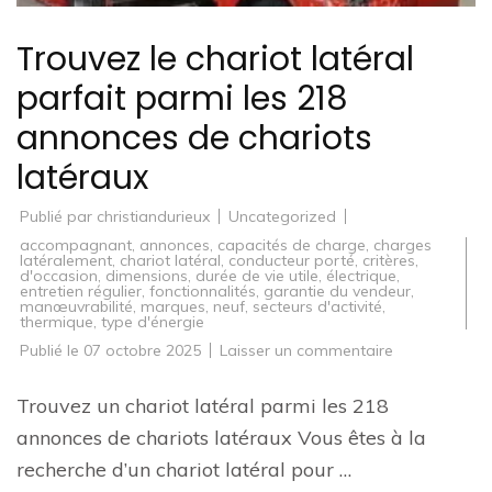
Trouvez le chariot latéral
parfait parmi les 218
annonces de chariots
latéraux
Publié par
christiandurieux
Uncategorized
accompagnant
,
annonces
,
capacités de charge
,
charges
latéralement
,
chariot latéral
,
conducteur porté
,
critères
,
d'occasion
,
dimensions
,
durée de vie utile
,
électrique
,
entretien régulier
,
fonctionnalités
,
garantie du vendeur
,
manœuvrabilité
,
marques
,
neuf
,
secteurs d'activité
,
thermique
,
type d'énergie
sur
Publié le
07 octobre 2025
Laisser un commentaire
Trouvez
le
chariot
Trouvez un chariot latéral parmi les 218
latéral
parfait
annonces de chariots latéraux Vous êtes à la
parmi
les
recherche d’un chariot latéral pour …
218
annonces