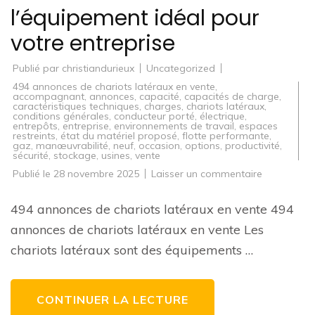
l’équipement idéal pour
votre entreprise
Publié par
christiandurieux
Uncategorized
494 annonces de chariots latéraux en vente
,
accompagnant
,
annonces
,
capacité
,
capacités de charge
,
caractéristiques techniques
,
charges
,
chariots latéraux
,
conditions générales
,
conducteur porté
,
électrique
,
entrepôts
,
entreprise
,
environnements de travail
,
espaces
restreints
,
état du matériel proposé
,
flotte performante
,
gaz
,
manœuvrabilité
,
neuf
,
occasion
,
options
,
productivité
,
sécurité
,
stockage
,
usines
,
vente
sur
Publié le
28 novembre 2025
Laisser un commentaire
494
annonces
de
494 annonces de chariots latéraux en vente 494
chariots
latéraux
annonces de chariots latéraux en vente Les
en
vente
chariots latéraux sont des équipements …
:
Trouvez
l’équipeme
idéal
pour
CONTINUER LA LECTURE
votre
entreprise