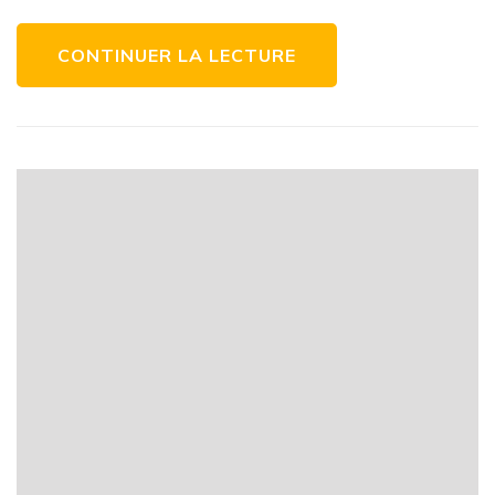
de
chariots
latéraux
CONTINUER LA LECTURE