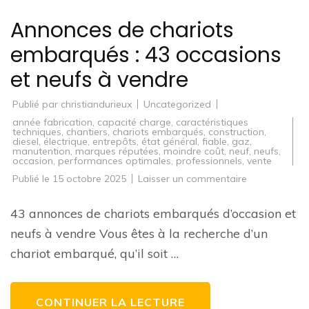
Annonces de chariots
embarqués : 43 occasions
et neufs à vendre
Publié par
christiandurieux
Uncategorized
année fabrication
,
capacité charge
,
caractéristiques
techniques
,
chantiers
,
chariots embarqués
,
construction
,
diesel
,
électrique
,
entrepôts
,
état général
,
fiable
,
gaz
,
manutention
,
marques réputées
,
moindre coût
,
neuf
,
neufs
,
occasion
,
performances optimales
,
professionnels
,
vente
sur
Publié le
15 octobre 2025
Laisser un commentaire
Annonces
de
chariots
43 annonces de chariots embarqués d’occasion et
embarqués
:
neufs à vendre Vous êtes à la recherche d’un
43
occasions
chariot embarqué, qu’il soit …
et
neufs
à
vendre
CONTINUER LA LECTURE