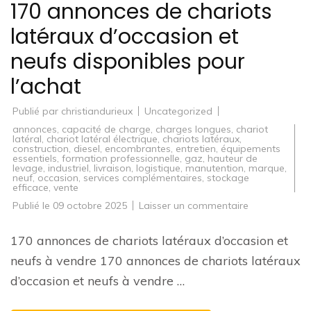
170 annonces de chariots
latéraux d’occasion et
neufs disponibles pour
l’achat
Publié par
christiandurieux
Uncategorized
annonces
,
capacité de charge
,
charges longues
,
chariot
latéral
,
chariot latéral électrique
,
chariots latéraux
,
construction
,
diesel
,
encombrantes
,
entretien
,
équipements
essentiels
,
formation professionnelle
,
gaz
,
hauteur de
levage
,
industriel
,
livraison
,
logistique
,
manutention
,
marque
,
neuf
,
occasion
,
services complémentaires
,
stockage
efficace
,
vente
sur
Publié le
09 octobre 2025
Laisser un commentaire
170
annonces
de
170 annonces de chariots latéraux d’occasion et
chariots
latéraux
neufs à vendre 170 annonces de chariots latéraux
d’occasion
et
d’occasion et neufs à vendre …
neufs
disponibles
pour