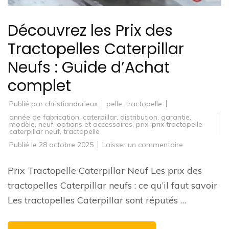
Découvrez les Prix des
Tractopelles Caterpillar
Neufs : Guide d’Achat
complet
Publié par
christiandurieux
pelle
,
tractopelle
année de fabrication
,
caterpillar
,
distribution
,
garantie
,
modèle
,
neuf
,
options et accessoires
,
prix
,
prix tractopelle
caterpillar neuf
,
tractopelle
sur
Publié le
28 octobre 2025
Laisser un commentaire
Découvrez
les
Prix
Prix Tractopelle Caterpillar Neuf Les prix des
des
Tractopelles
tractopelles Caterpillar neufs : ce qu’il faut savoir
Caterpillar
Neufs
Les tractopelles Caterpillar sont réputés …
:
Guide
d’Achat
complet