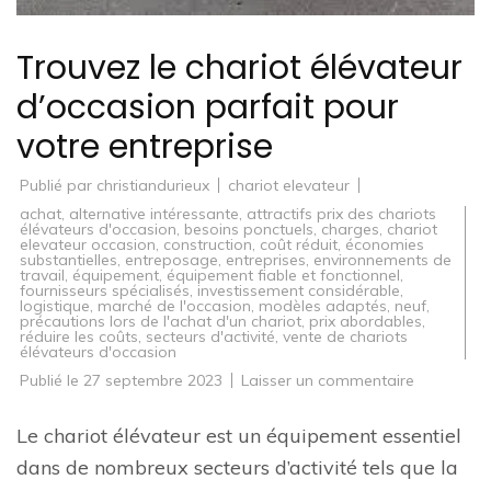
Trouvez le chariot élévateur
d’occasion parfait pour
votre entreprise
Publié par
christiandurieux
chariot elevateur
achat
,
alternative intéressante
,
attractifs prix des chariots
élévateurs d'occasion
,
besoins ponctuels
,
charges
,
chariot
elevateur occasion
,
construction
,
coût réduit
,
économies
substantielles
,
entreposage
,
entreprises
,
environnements de
travail
,
équipement
,
équipement fiable et fonctionnel
,
fournisseurs spécialisés
,
investissement considérable
,
logistique
,
marché de l'occasion
,
modèles adaptés
,
neuf
,
précautions lors de l'achat d'un chariot
,
prix abordables
,
réduire les coûts
,
secteurs d'activité
,
vente de chariots
élévateurs d'occasion
sur
Publié le
27 septembre 2023
Laisser un commentaire
Trouvez
le
chariot
Le chariot élévateur est un équipement essentiel
élévateur
d’occasion
dans de nombreux secteurs d’activité tels que la
parfait
pour