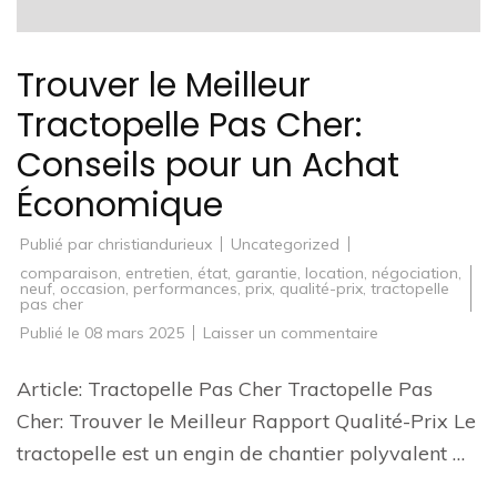
Trouver le Meilleur
Tractopelle Pas Cher:
Conseils pour un Achat
Économique
Publié par
christiandurieux
Uncategorized
comparaison
,
entretien
,
état
,
garantie
,
location
,
négociation
,
neuf
,
occasion
,
performances
,
prix
,
qualité-prix
,
tractopelle
pas cher
sur
Publié le
08 mars 2025
Laisser un commentaire
Trouver
le
Meilleur
Article: Tractopelle Pas Cher Tractopelle Pas
Tractopelle
Pas
Cher: Trouver le Meilleur Rapport Qualité-Prix Le
Cher:
Conseils
tractopelle est un engin de chantier polyvalent …
pour
un
Achat