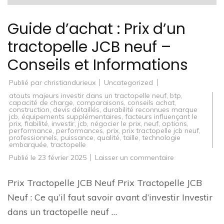
Guide d’achat : Prix d’un
tractopelle JCB neuf –
Conseils et Informations
Publié par
christiandurieux
Uncategorized
atouts majeurs investir dans un tractopelle neuf
,
btp
,
capacité de charge
,
comparaisons
,
conseils achat
,
construction
,
devis détaillés
,
durabilité reconnues marque
jcb
,
équipements supplémentaires
,
facteurs influençant le
prix
,
fiabilité
,
investir
,
jcb
,
négocier le prix
,
neuf
,
options
,
performance
,
performances
,
prix
,
prix tractopelle jcb neuf
,
professionnels
,
puissance
,
qualité
,
taille
,
technologie
embarquée
,
tractopelle
sur
Publié le
23 février 2025
Laisser un commentaire
Guide
d’achat
:
Prix Tractopelle JCB Neuf Prix Tractopelle JCB
Prix
d’un
Neuf : Ce qu’il faut savoir avant d’investir Investir
tractopelle
JCB
dans un tractopelle neuf …
neuf
–