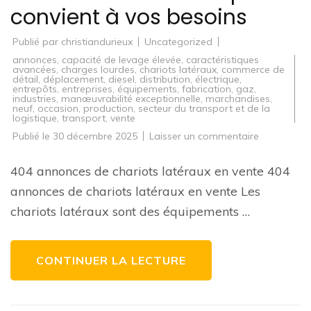
convient à vos besoins
Publié par
christiandurieux
Uncategorized
annonces
,
capacité de levage élevée
,
caractéristiques
avancées
,
charges lourdes
,
chariots latéraux
,
commerce de
détail
,
déplacement
,
diesel
,
distribution
,
électrique
,
entrepôts
,
entreprises
,
équipements
,
fabrication
,
gaz
,
industries
,
manœuvrabilité exceptionnelle
,
marchandises
,
neuf
,
occasion
,
production
,
secteur du transport et de la
logistique
,
transport
,
vente
sur
Publié le
30 décembre 2025
Laisser un commentaire
404
annonces
de
404 annonces de chariots latéraux en vente 404
chariots
latéraux
annonces de chariots latéraux en vente Les
disponibles
à
chariots latéraux sont des équipements …
la
vente
:
Trouvez
celui
CONTINUER LA LECTURE
qui
convient
à
vos
besoins