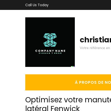
Aller
Call Us Today
au
contenu
(Pressez
Entrée)
christi
Votre référence en 
À PROPOS DE N
Optimisez votre manute
latéral Fenwick