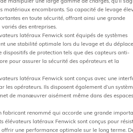
e de manipuler une large gamme de charges, qu’il s’ag
res matériaux encombrants. Sa capacité de levage éle
tantes en toute sécurité, offrant ainsi une grande
 variés des entreprises.
élévateurs latéraux Fenwick sont équipés de systèmes
nt une stabilité optimale lors du levage et du dépla
e dispositifs de protection tels que des capteurs anti-
nore pour assurer la sécurité des opérateurs et la
 élévateurs latéraux Fenwick sont conçus avec une inter
n par les opérateurs. Ils disposent également d’un systè
i permet de manœuvrer aisément même dans des espace
st un fabricant renommé qui accorde une grande import
ots élévateurs latéraux Fenwick sont conçus pour résis
t offrir une performance optimale sur le long terme. De