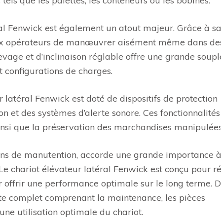
els que les palettes, les conteneurs ou les bobines.
ral Fenwick est également un atout majeur. Grâce à s
et aux opérateurs de manœuvrer aisément même dans de
levage et d’inclinaison réglable offre une grande soupl
t configurations de charges.
r latéral Fenwick est doté de dispositifs de protection
on et des systèmes d’alerte sonore. Ces fonctionnalités
ainsi que la préservation des marchandises manipulées
ons de manutention, accorde une grande importance à
. Le chariot élévateur latéral Fenwick est conçu pour ré
r offrir une performance optimale sur le long terme. D
nte complet comprenant la maintenance, les pièces
une utilisation optimale du chariot.