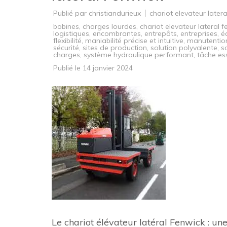
Publié par
christiandurieux
chariot elevateur latera
bobines
,
charges lourdes
,
chariot elevateur lateral 
logistiques
,
encombrantes
,
entrepôts
,
entreprises
,
é
flexibilité
,
maniabilité précise et intuitive
,
manutentio
sécurité
,
sites de production
,
solution polyvalente
,
s
charges
,
système hydraulique performant
,
tâche ess
Publié le
14 janvier 2024
Le chariot élévateur latéral Fenwick : un