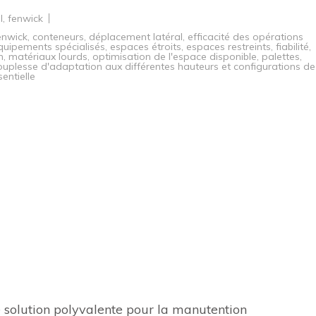
l
,
fenwick
fenwick
,
conteneurs
,
déplacement latéral
,
efficacité des opérations
quipements spécialisés
,
espaces étroits
,
espaces restreints
,
fiabilité
,
n
,
matériaux lourds
,
optimisation de l'espace disponible
,
palettes
,
ouplesse d'adaptation aux différentes hauteurs et configurations de
entielle
e solution polyvalente pour la manutention