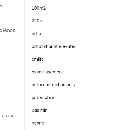
es
100m2
220v
valence
achat
achat chariot elevateur
amlift
assainissement
autoconstruction bois
automobile
bas rhin
es aux
benne