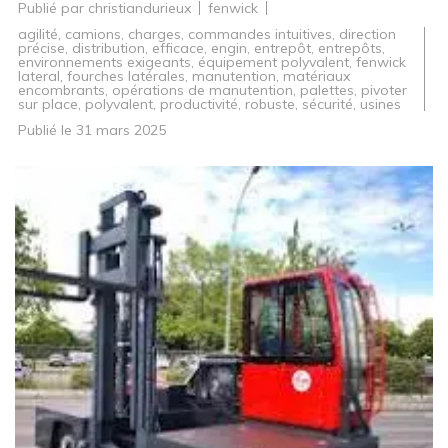
Publié par
christiandurieux
fenwick
agilité
,
camions
,
charges
,
commandes intuitives
,
direction
précise
,
distribution
,
efficace
,
engin
,
entrepôt
,
entrepôts
,
environnements exigeants
,
équipement polyvalent
,
fenwick
lateral
,
fourches latérales
,
manutention
,
matériaux
encombrants
,
opérations de manutention
,
palettes
,
pivoter
sur place
,
polyvalent
,
productivité
,
robuste
,
sécurité
,
usines
Publié le
31 mars 2025