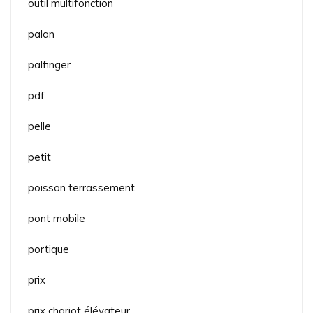
outil multifonction
palan
palfinger
pdf
pelle
petit
poisson terrassement
pont mobile
portique
prix
prix chariot élévateur