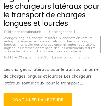
les chargeurs latéraux pour
le transport de charges
longues et lourdes
Publié par
christiandurieux
Uncategorized
charges longues
,
chargeurs latéraux
,
chariots élévateurs
,
entrepôts
,
équipements essentiels
,
fourches latérales
,
lourdes
,
manipuler des charges encombrantes
,
opérations
logistiques internes optimisées
,
risques d'accidents réduits
,
sites industriels
,
stabilité accrue
,
transport interne
sur
Publié le
20 septembre 2025
Laisser un commentaire
Optimisez
vos
opération
Les chargeurs latéraux pour le transport interne
logistiques
internes
de charges longues et lourdes Les chargeurs
avec
les
latéraux sont idéaux pour le transport …
chargeurs
latéraux
pour
le
transport
CONTINUER LA LECTURE
de
charges