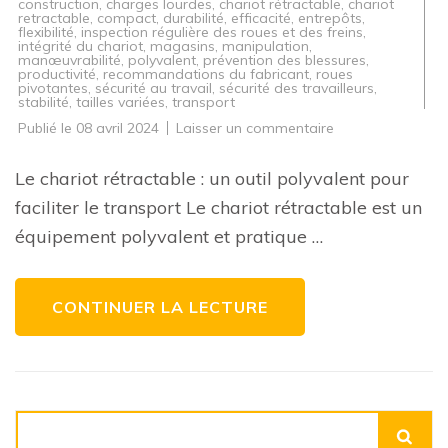
construction
,
charges lourdes
,
chariot rétractable
,
chariot
retractable
,
compact
,
durabilité
,
efficacité
,
entrepôts
,
flexibilité
,
inspection régulière des roues et des freins
,
intégrité du chariot
,
magasins
,
manipulation
,
manœuvrabilité
,
polyvalent
,
prévention des blessures
,
productivité
,
recommandations du fabricant
,
roues
pivotantes
,
sécurité au travail
,
sécurité des travailleurs
,
stabilité
,
tailles variées
,
transport
sur
Publié le
08 avril 2024
Laisser un commentaire
Optimisez
le
Transport
Le chariot rétractable : un outil polyvalent pour
avec
un
faciliter le transport Le chariot rétractable est un
Chariot
Rétractable
équipement polyvalent et pratique …
Polyvalent
CONTINUER LA LECTURE
Rechercher