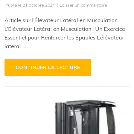
sur
Publié le
21 octobre 2024
Laisser un commentaire
Renforcez
vos
Épaules
Article sur l’Élévateur Latéral en Musculation
avec
l’Élévateur
L’Élévateur Latéral en Musculation : Un Exercice
Latéral
en
Essentiel pour Renforcer les Épaules L’élévateur
Musculation
latéral …
CONTINUER LA LECTURE