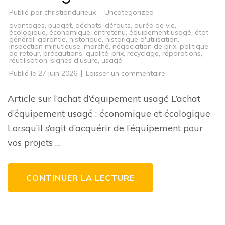
Publié par
christiandurieux
Uncategorized
avantages
,
budget
,
déchets
,
défauts
,
durée de vie
,
écologique
,
économique
,
entretenu
,
équipement usagé
,
état
général
,
garantie
,
historique
,
historique d'utilisation
,
inspection minutieuse
,
marché
,
négociation de prix
,
politique
de retour
,
précautions
,
qualité-prix
,
recyclage
,
réparations
,
réutilisation
,
signes d'usure
,
usagé
sur
Publié le
27 juin 2026
Laisser un commentaire
Guide
d’achat
:
Article sur l’achat d’équipement usagé L’achat
Équipement
usagé
d’équipement usagé : économique et écologique
de
qualité
Lorsqu’il s’agit d’acquérir de l’équipement pour
à
prix
vos projets …
avantageux
CONTINUER LA LECTURE