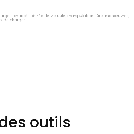
harges
,
chariots
,
durée de vie utile
,
manipulation sûre
,
manœuvrer
,
es de charges
 des outils