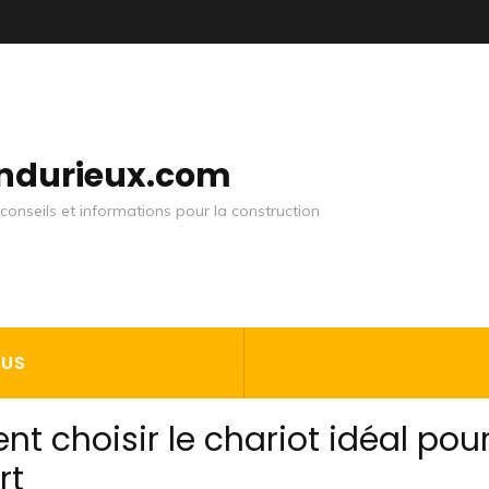
andurieux.com
conseils et informations pour la construction
OUS
 choisir le chariot idéal pou
rt