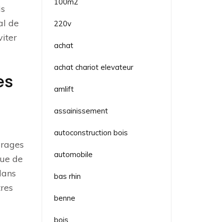
100m2
is
al de
220v
viter
achat
achat chariot elevateur
es
amlift
assainissement
autoconstruction bois
irages
automobile
que de
dans
bas rhin
tres
benne
bois