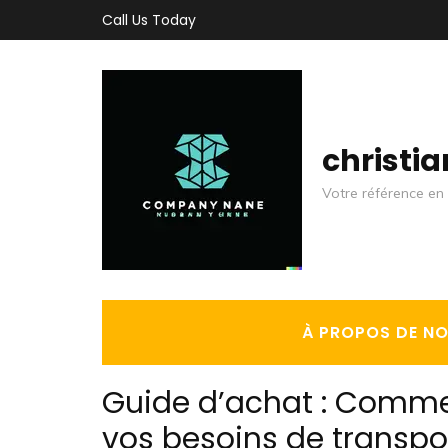
Aller
Call Us Today
au
contenu
(Pressez
Entrée)
christi
Votre référence en 
À PROPOS DE N
Guide d’achat : Comment
vos besoins de transpo