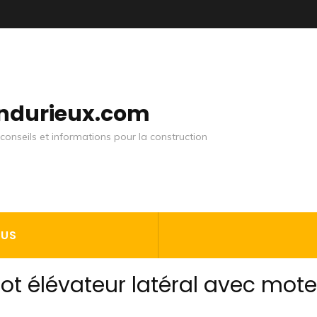
andurieux.com
conseils et informations pour la construction
OUS
ot élévateur latéral avec mote