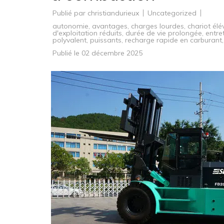
Publié par
christiandurieux
Uncategorized
autonomie
,
avantages
,
charges lourdes
,
chariot élé
d'exploitation réduits
,
durée de vie prolongée
,
entret
polyvalent
,
puissants
,
recharge rapide en carburant
Publié le
02 décembre 2025