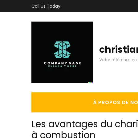
Aller
Call Us Today
au
contenu
(Pressez
Entrée)
christi
Votre référence en 
À PROPOS DE N
Les avantages du chari
à combustion