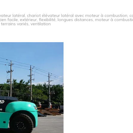
vateur latéral
,
chariot élévateur latéral avec moteur à combustion
,
c
ien facile
,
extérieur
,
flexibilité
,
longues distances
,
moteur à combusti
,
terrains variés
,
ventilation