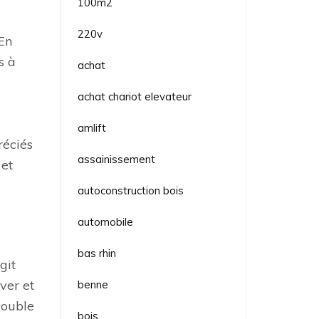
100m2
220v
En
s à
achat
achat chariot elevateur
amlift
réciés
assainissement
 et
autoconstruction bois
automobile
bas rhin
git
ver et
benne
Double
bois