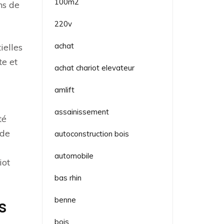
100m2
ns de
220v
achat
ielles
te et
achat chariot elevateur
amlift
assainissement
té
 de
autoconstruction bois
automobile
iot
bas rhin
benne
s
bois