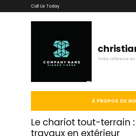
Aller
Call Us Today
au
contenu
(Pressez
Entrée)
christi
Votre référence en 
À PROPOS DE N
Le chariot tout-terrain 
travaux en extérieur