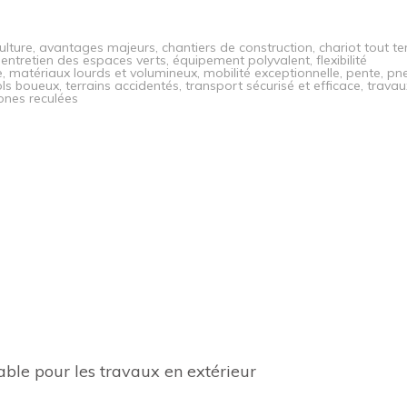
ulture
,
avantages majeurs
,
chantiers de construction
,
chariot tout te
,
entretien des espaces verts
,
équipement polyvalent
,
flexibilité
e
,
matériaux lourds et volumineux
,
mobilité exceptionnelle
,
pente
,
pn
ols boueux
,
terrains accidentés
,
transport sécurisé et efficace
,
travau
ones reculées
nsable pour les travaux en extérieur