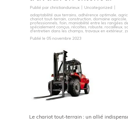
Publié par
christiandurieux
Uncategorized
adaptabilité aux terrains
,
adhérence optimale
,
agric
chariot tout-terrain
,
construction
,
domaine agricole
professionnels
,
foin
,
maniabilité entre les rangées d
spécialement conçus
,
récoltes
,
robuste
,
rocailleux
,
s
d'entretien dans les champs
,
travaux en extérieur
,
z
Publié le
05 novembre 2023
Le chariot tout-terrain : un allié indispe