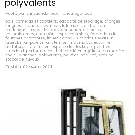
polyvalents
Publié par
christiandurieux
Uncategorized
bois
,
caméras et capteurs
,
capacité de stockage
,
charges
longues
,
chariots élevateurs latéraux
,
construction
,
conteneurs
,
dispositifs de stabilisation
,
efficaces
,
encombrantes
,
entrepôts
,
espaces limités
,
formation du
,
fourches pivotantes
,
investir dans un chariot élévateur
latéral
,
manipuler
,
manutention
,
mât multidirectionnel
,
métallurgie
,
optimiser l'espace de stockage
,
palettes
standard
,
performance et efficacité énergétique du modèle
choisi
,
planches
,
polyvalents
,
poutres
,
sécurité
,
sites de
stockage
,
tuyaux
Publié le
02 février 2024