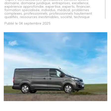
domaine
,
domaine juridique
,
entreprises
,
excellence
,
expérience approfondie
,
expertise
,
experts
,
financier
,
formation spécialisée
,
individus
,
médical
,
problèmes
complexes
,
professionnels
,
professionnels hautement
qualifiés
,
ressources inestimables
,
société
,
technique
Publié le
04 septembre 2025