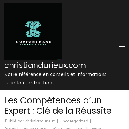
Aller
au
contenu
(Pressez
Entrée)
christiandurieux.com
Votre référence en conseils et informations
pour la construction
Les Compétences d’un
Expert : Clé de la Réussite
Publié par
christiandurieux
Uncategorized
'expert
,
connaissances spécialisées
,
conseils avisés
,