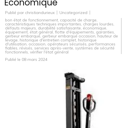
Économique
Publié par
christiandurieux
Uncategorized
bon état de fonctionnement
,
capacité de charge
,
caractéristiques techniques importantes
,
charges lourdes
,
défauts majeurs
,
durabilité satisfaisante
,
économique
,
équipement
,
état général
,
flotte d'équipements
,
garanties
,
gerbeur embarqué
,
gerbeur embarqué occasion
,
hauteur de
levage
,
historique d'entretien complet
,
historique
d'utilisation
,
occasion
,
opérateurs sécurisés
,
performances
fiables
,
révisés
,
services après-vente
,
systèmes de sécurité
fonctionnels
,
vérifier l'état général
Publié le
08 mars 2024