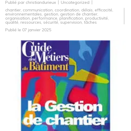
Publié par
christiandurieux
Uncategorized
chantier
,
communication
,
coordination
,
délais
,
efficacité
,
environnementales
,
gestion
,
gestion de chantier
,
organisation
,
performance
,
planification
,
productivité
,
qualité
,
ressources
,
sécurité
,
supervision
,
tâches
Publié le
07 janvier 2025