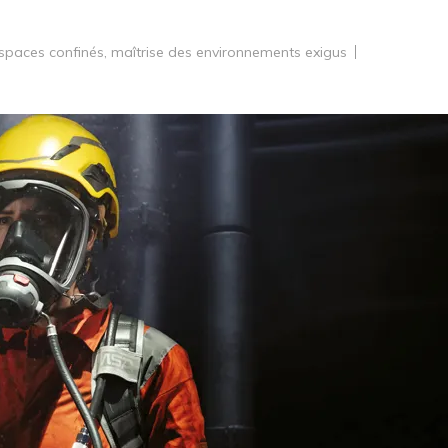
 espaces confinés
,
maîtrise des environnements exigus