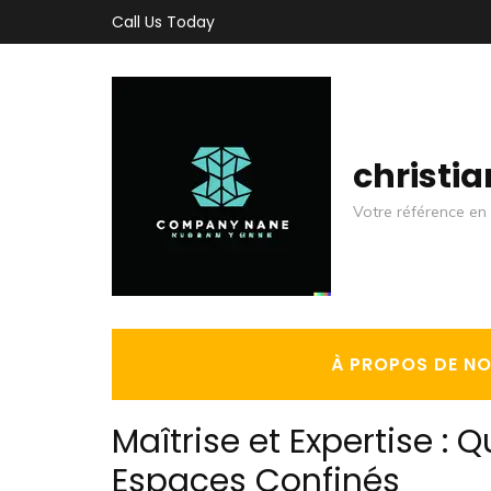
Aller
Call Us Today
au
contenu
(Pressez
Entrée)
christi
Votre référence en 
À PROPOS DE N
Maîtrise et Expertise : 
Espaces Confinés