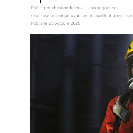
Publié par
christiandurieux
Uncategorized
expertise technique avancée
,
ils excellent dans les
Publié le
20 octobre 2025