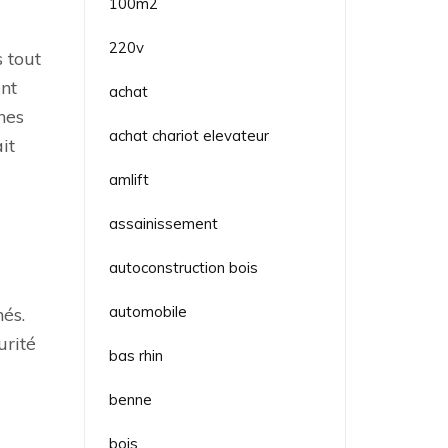
100m2
220v
 tout
ent
achat
nes
achat chariot elevateur
it
amlift
assainissement
autoconstruction bois
automobile
és.
urité
bas rhin
benne
bois