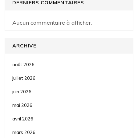
DERNIERS COMMENTAIRES
Aucun commentaire à afficher.
ARCHIVE
août 2026
juillet 2026
juin 2026
mai 2026
avril 2026
mars 2026