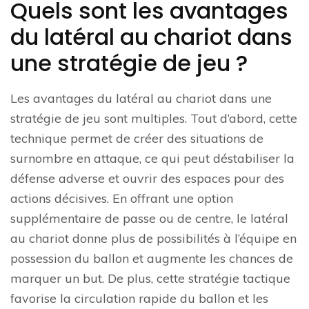
Quels sont les avantages
du latéral au chariot dans
une stratégie de jeu ?
Les avantages du latéral au chariot dans une
stratégie de jeu sont multiples. Tout d’abord, cette
technique permet de créer des situations de
surnombre en attaque, ce qui peut déstabiliser la
défense adverse et ouvrir des espaces pour des
actions décisives. En offrant une option
supplémentaire de passe ou de centre, le latéral
au chariot donne plus de possibilités à l’équipe en
possession du ballon et augmente les chances de
marquer un but. De plus, cette stratégie tactique
favorise la circulation rapide du ballon et les