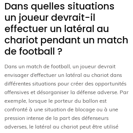
Dans quelles situations
un joueur devrait-il
effectuer un latéral au
chariot pendant un match
de football ?
Dans un match de football, un joueur devrait
envisager d’effectuer un latéral au chariot dans
différentes situations pour créer des opportunités
offensives et désorganiser la défense adverse. Par
exemple, lorsque le porteur du ballon est
confronté à une situation de blocage ou à une
pression intense de la part des défenseurs
adverses, le latéral au chariot peut être utilisé