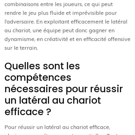
combinaisons entre les joueurs, ce qui peut
rendre le jeu plus fluide et imprévisible pour
l’adversaire. En exploitant efficacement le latéral
au chariot, une équipe peut donc gagner en
dynamisme, en créativité et en efficacité offensive
sur le terrain.
Quelles sont les
compétences
nécessaires pour réussir
un latéral au chariot
efficace ?
Pour réussir un latéral au chariot efficace,