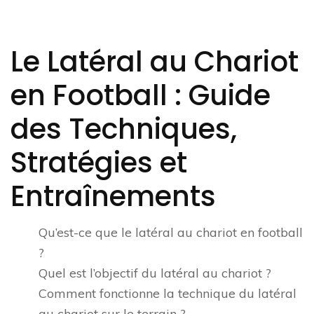
Le Latéral au Chariot
en Football : Guide
des Techniques,
Stratégies et
Entraînements
Qu’est-ce que le latéral au chariot en football
?
Quel est l’objectif du latéral au chariot ?
Comment fonctionne la technique du latéral
au chariot sur le terrain ?