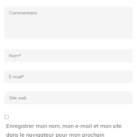
Commentaire
Name
*
Email
*
Site
web
Enregistrer mon nom, mon e-mail et mon site
dans le navigateur pour mon prochain