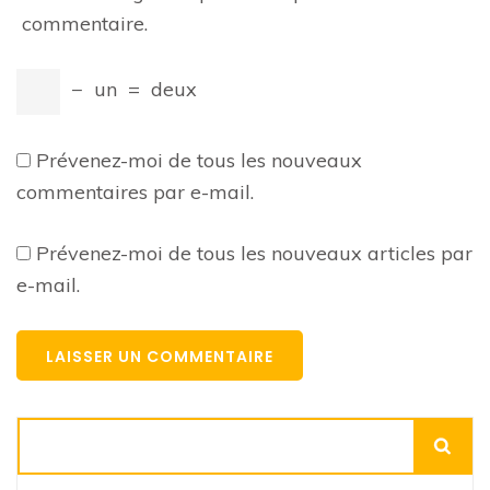
commentaire.
−
un
=
deux
Prévenez-moi de tous les nouveaux
commentaires par e-mail.
Prévenez-moi de tous les nouveaux articles par
e-mail.
Rechercher