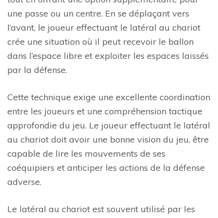
une passe ou un centre. En se déplaçant vers
l’avant, le joueur effectuant le latéral au chariot
crée une situation où il peut recevoir le ballon
dans l’espace libre et exploiter les espaces laissés
par la défense.
Cette technique exige une excellente coordination
entre les joueurs et une compréhension tactique
approfondie du jeu. Le joueur effectuant le latéral
au chariot doit avoir une bonne vision du jeu, être
capable de lire les mouvements de ses
coéquipiers et anticiper les actions de la défense
adverse.
Le latéral au chariot est souvent utilisé par les