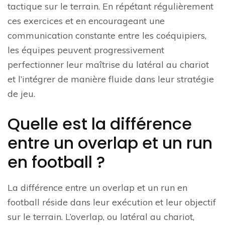
tactique sur le terrain. En répétant régulièrement
ces exercices et en encourageant une
communication constante entre les coéquipiers,
les équipes peuvent progressivement
perfectionner leur maîtrise du latéral au chariot
et l’intégrer de manière fluide dans leur stratégie
de jeu.
Quelle est la différence
entre un overlap et un run
en football ?
La différence entre un overlap et un run en
football réside dans leur exécution et leur objectif
sur le terrain. L’overlap, ou latéral au chariot,