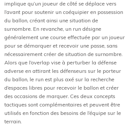
implique qu’un joueur de côté se déplace vers
l’avant pour soutenir un coéquipier en possession
du ballon, créant ainsi une situation de
surnombre. En revanche, un run désigne
généralement une course effectuée par un joueur
pour se démarquer et recevoir une passe, sans
nécessairement créer de situation de surnombre.
Alors que l’overlap vise à perturber la défense
adverse en attirant les défenseurs sur le porteur
du ballon, le run est plus axé sur la recherche
d’espaces libres pour recevoir le ballon et créer
des occasions de marquer. Ces deux concepts
tactiques sont complémentaires et peuvent être
utilisés en fonction des besoins de l’équipe sur le
terrain.