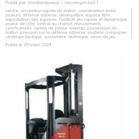
Publié par
christiandurieux
Uncategorized
centre
,
circulation rapide du ballon
,
coordination entre
joueurs
,
défense adverse
,
déséquilibre
,
espace libre
,
exploitation des espaces
,
football
,
jeu rapide et dynamique
,
joueur de côté
,
latéral au chariot
,
mouvements
synchronisés
,
option de passe
,
overlap
,
possession du
ballon
,
pression sur la défense adverse
,
soutenir coéquipier
,
stratégie tactique
,
surnombre
,
technique
,
vision du jeu
Publié le
29 mars 2024