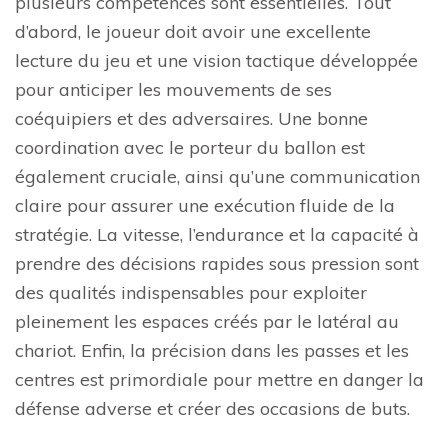
plusieurs compétences sont essentielles. Tout
d’abord, le joueur doit avoir une excellente
lecture du jeu et une vision tactique développée
pour anticiper les mouvements de ses
coéquipiers et des adversaires. Une bonne
coordination avec le porteur du ballon est
également cruciale, ainsi qu’une communication
claire pour assurer une exécution fluide de la
stratégie. La vitesse, l’endurance et la capacité à
prendre des décisions rapides sous pression sont
des qualités indispensables pour exploiter
pleinement les espaces créés par le latéral au
chariot. Enfin, la précision dans les passes et les
centres est primordiale pour mettre en danger la
défense adverse et créer des occasions de buts.