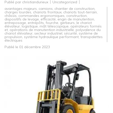
Publié par
christiandurieux
Uncategorized
avantages majeurs
,
camions
,
chantier de construction
,
charges lourdes
,
chariots frontaux
,
chariots tout-terrain
,
châssis
,
commandes ergonomiques
,
construction
,
dispositifs de levage
,
efficacité
,
engin de manutention
,
entreposage
,
entrepôts
,
fourche
,
gerbeurs
,
le chariot
élévateur
,
logistique
,
mât télescopique
,
opérateurs formés
et
,
opérations de manutention industrielle
,
polyvalence du
chariot élévateur
,
secteur industriel
,
sécurité
,
système de
propulsion
,
système hydraulique performant
,
transpalettes
électriques
Publié le
01 décembre 2023