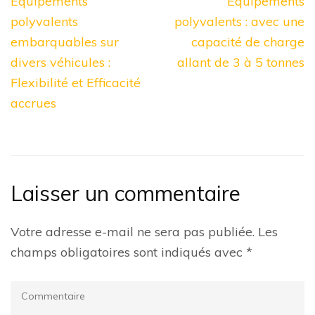
Navigation
Équipements
Équipements
de
polyvalents
polyvalents : avec une
l’article
embarquables sur
capacité de charge
divers véhicules :
allant de 3 à 5 tonnes
Flexibilité et Efficacité
accrues
Laisser un commentaire
Votre adresse e-mail ne sera pas publiée.
Les
champs obligatoires sont indiqués avec
*
Commentaire