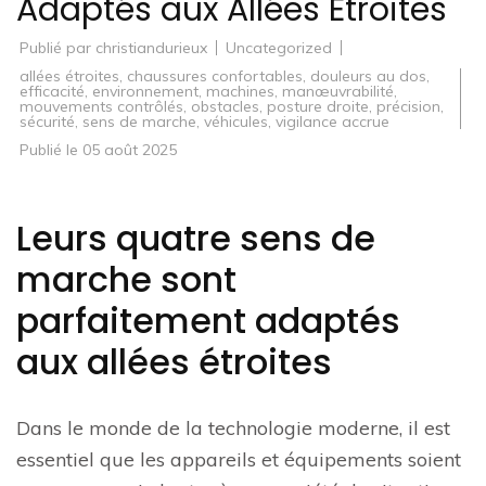
Adaptés aux Allées Étroites
Publié par
christiandurieux
Uncategorized
allées étroites
,
chaussures confortables
,
douleurs au dos
,
efficacité
,
environnement
,
machines
,
manœuvrabilité
,
mouvements contrôlés
,
obstacles
,
posture droite
,
précision
,
sécurité
,
sens de marche
,
véhicules
,
vigilance accrue
Publié le
05 août 2025
Leurs quatre sens de
marche sont
parfaitement adaptés
aux allées étroites
Dans le monde de la technologie moderne, il est
essentiel que les appareils et équipements soient