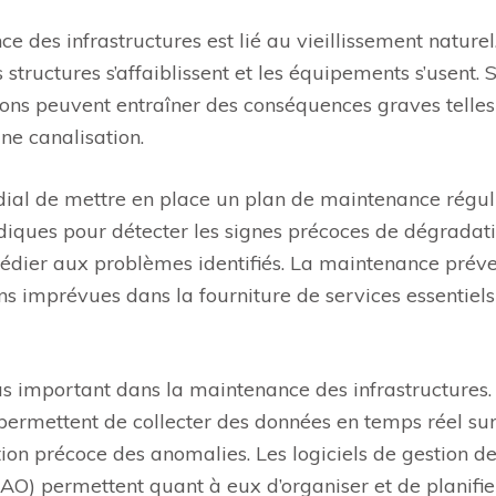
e des infrastructures est lié au vieillissement naturel.
structures s’affaiblissent et les équipements s’usent. 
ons peuvent entraîner des conséquences graves telle
ne canalisation.
ordial de mettre en place un plan de maintenance réguli
iodiques pour détecter les signes précoces de dégradati
médier aux problèmes identifiés. La maintenance prév
ns imprévues dans la fourniture de services essentiels 
us important dans la maintenance des infrastructures.
permettent de collecter des données en temps réel sur 
tion précoce des anomalies. Les logiciels de gestion de
O) permettent quant à eux d’organiser et de planifier