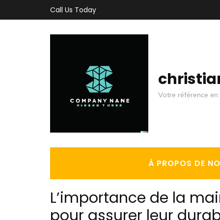
Aller
Call Us Today
au
contenu
(Pressez
Entrée)
christi
Votre référence en 
À PROPOS DE N
L’importance de la mai
pour assurer leur durabi