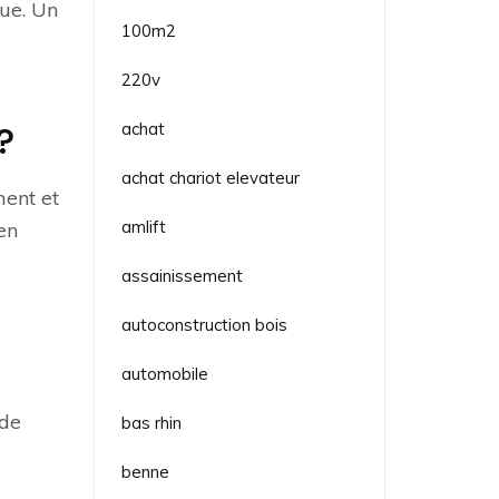
vue. Un
100m2
220v
?
achat
achat chariot elevateur
ment et
amlift
en
assainissement
autoconstruction bois
automobile
 de
bas rhin
benne