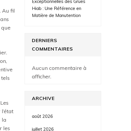
Exceptionnelles des Grues
Hiab : Une Référence en
 Au fil
Matière de Manutention
Sans
s que
DERNIERS
COMMENTAIRES
er.
on,
Aucun commentaire à
entive
afficher.
tels
ARCHIVE
 Les
l’état
août 2026
 la
 les
juillet 2026