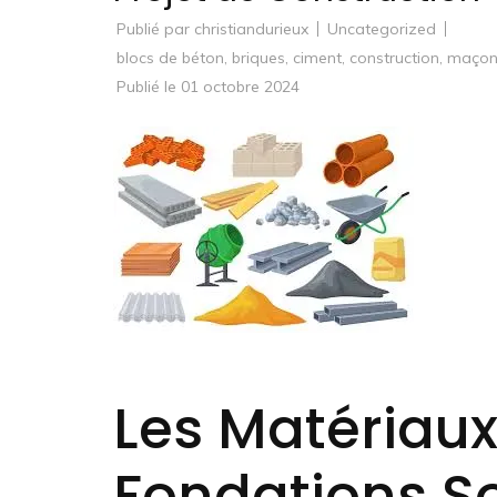
Publié par
christiandurieux
Uncategorized
blocs de béton
,
briques
,
ciment
,
construction
,
maçon
Publié le
01 octobre 2024
Les Matériaux
Fondations So