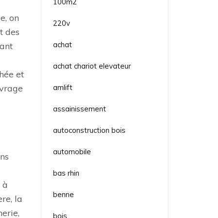
100m2
a
e, on
220v
t des
achat
tant
achat chariot elevateur
hée et
uvrage
amlift
assainissement
autoconstruction bois
automobile
ins
bas rhin
 à
benne
re, la
erie,
bois