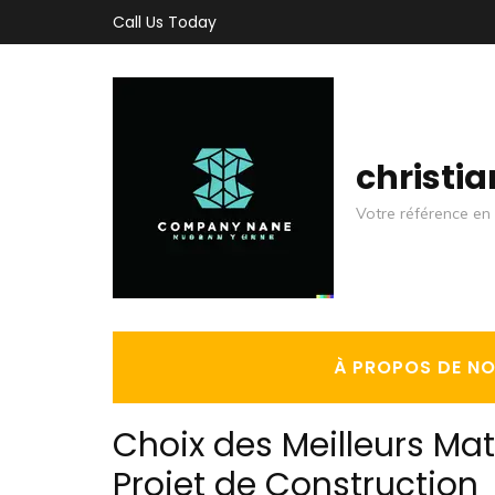
Aller
Call Us Today
au
contenu
(Pressez
Entrée)
christi
Votre référence en 
À PROPOS DE N
Choix des Meilleurs Ma
Projet de Construction