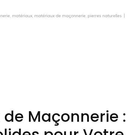
nerie
,
matériaux
,
matériaux de maçonnerie
,
pierres naturelles
 de Maçonnerie :
lides pour Votre