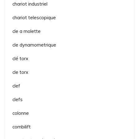
chariot industriel
chariot telescopique
cle a molette
cle dynamometrique
clé torx
cle torx
clef
clefs
colonne
combilift