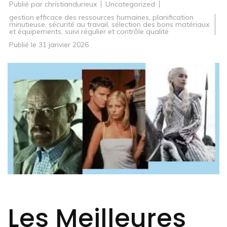
Publié par
christiandurieux
Uncategorized
gestion efficace des ressources humaines
,
planification
minutieuse
,
sécurité au travail
,
sélection des bons matériaux
et équipements
,
suivi régulier et contrôle qualité
Publié le
31 janvier 2026
Les Meilleures