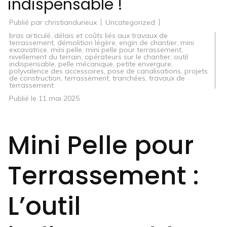
indispensable !
Publié par
christiandurieux
Uncategorized
bras articulé
,
délais et coûts liés aux travaux de
terrassement
,
démolition légère
,
engin de chantier
,
mini
excavatrice
,
mini pelle
,
mini pelle pour terrassement
,
nivellement du terrain
,
opérateurs sur le chantier
,
outil
indispensable
,
pelle mécanique
,
petite envergure
,
polyvalence des accessoires
,
pose de canalisations
,
projets
de construction
,
terrassement
,
tranchées
,
travaux de
terrassement
Publié le
11 mai 2025
Mini Pelle pour
Terrassement :
L’outil