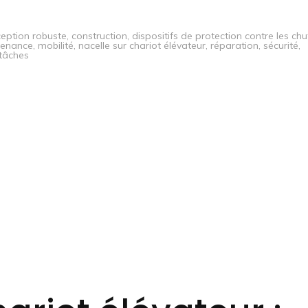
eption robuste
,
construction
,
dispositifs de protection contre les chu
tenance
,
mobilité
,
nacelle sur chariot élévateur
,
réparation
,
sécurité
,
 tâches