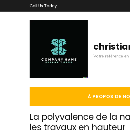
Aller
Call Us Today
au
contenu
(Pressez
Entrée)
christi
Votre référence en 
À PROPOS DE N
La polyvalence de la na
les travaux en hauteur