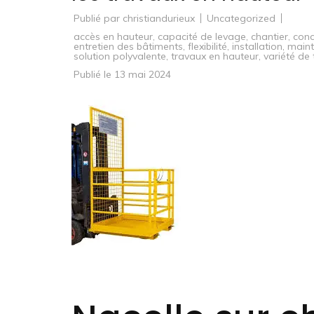
Publié par
christiandurieux
Uncategorized
accès en hauteur
,
capacité de levage
,
chantier
,
conc
entretien des bâtiments
,
flexibilité
,
installation
,
main
solution polyvalente
,
travaux en hauteur
,
variété de
Publié le
13 mai 2024