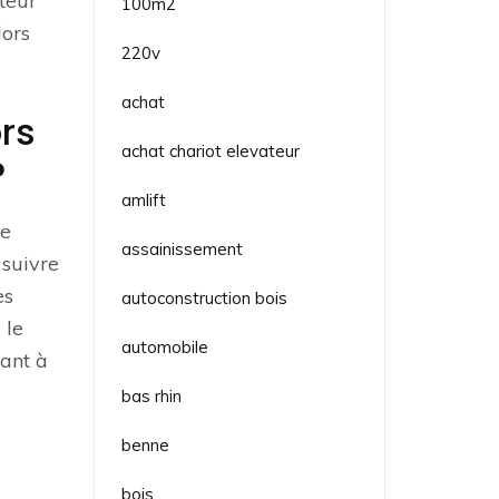
teur
100m2
lors
220v
achat
ors
achat chariot elevateur
?
amlift
de
assainissement
 suivre
es
autoconstruction bois
 le
automobile
lant à
bas rhin
benne
bois