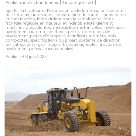
Publié par
christiandurieux
Uncategorized
ajuster la hauteur et l'inclinaison de la lame
,
aplanissement
des terrains
,
autoroutes
,
construction de routes
,
industrie de
la construction
,
lame arrière pour le remblayage
,
lame
frontale réglable en hauteur et inclinable latéralement
,
machines polyvalentes
,
maniabilité
,
motonivelles
,
niveleuses
,
nivellement automatisé et plus précis
,
opérations de
nivellement
,
pistes d'aéroport
,
scarificateur arrière
,
sols
compactés
,
spécifications du projet
,
système de direction
articul
,
système gps intégré
,
travaux agricoles
,
travaux de
nivellement précis
,
travaux publics
Publié le
03 juin 2023