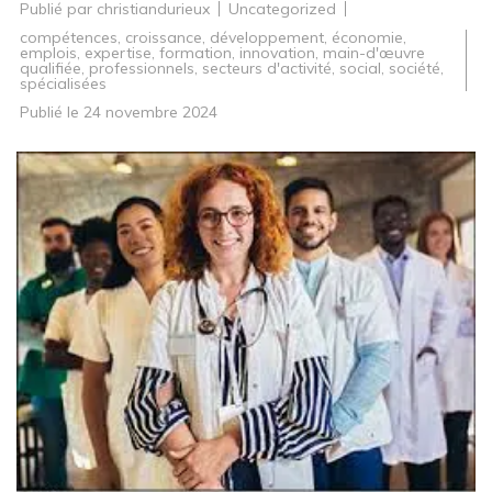
Publié par
christiandurieux
Uncategorized
compétences
,
croissance
,
développement
,
économie
,
emplois
,
expertise
,
formation
,
innovation
,
main-d'œuvre
qualifiée
,
professionnels
,
secteurs d'activité
,
social
,
société
,
spécialisées
Publié le
24 novembre 2024