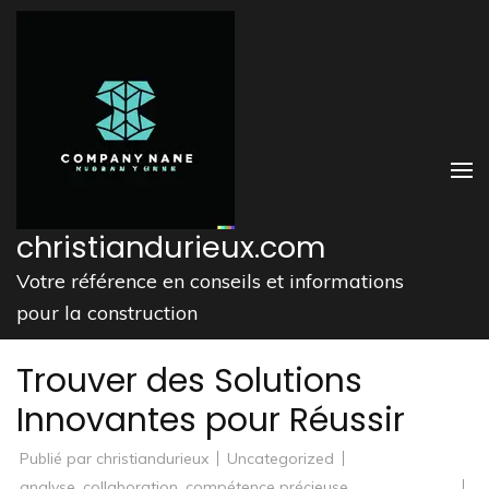
Aller
au
contenu
(Pressez
Entrée)
christiandurieux.com
Votre référence en conseils et informations
pour la construction
Trouver des Solutions
Innovantes pour Réussir
Publié par
christiandurieux
Uncategorized
analyse
,
collaboration
,
compétence précieuse
,