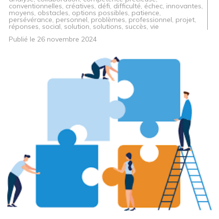
conventionnelles
,
créatives
,
défi
,
difficulté
,
échec
,
innovantes
,
moyens
,
obstacles
,
options possibles
,
patience
,
persévérance
,
personnel
,
problèmes
,
professionnel
,
projet
,
réponses
,
social
,
solution
,
solutions
,
succès
,
vie
Publié le
26 novembre 2024