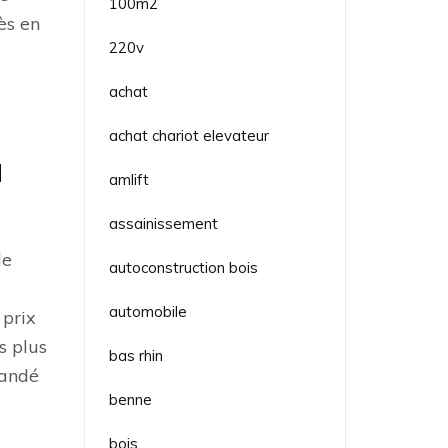
100m2
ès en
220v
achat
achat chariot elevateur
u
amlift
assainissement
de
autoconstruction bois
automobile
 prix
s plus
bas rhin
mandé
benne
bois