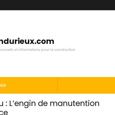
andurieux.com
conseils et informations pour la construction
OUS
u : L’engin de manutention
nce