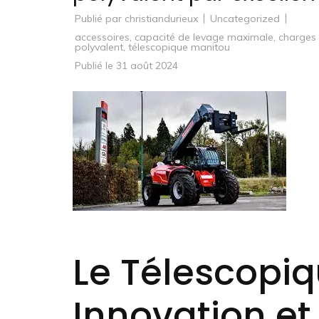
Publié par
christiandurieux
Uncategorized
accessoires
,
capacité de levage maximale
,
charges 
polyvalent
,
télescopique manitou
Publié le
31 août 2024
Le Télescopiq
Innovation e