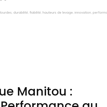
lourdes
,
durabilité
,
fiabilité
,
hauteurs de levage
,
innovation
,
perform
ue Manitou :
t Performance au