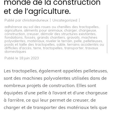
monde de la construction
et de l’agriculture.
Publié par
christiandurieux
Uncategorized
adhérence au sol des roues ou chenilles des tractopelles
,
agriculture
,
aliments pour animaux
,
charger
,
chargeuse
,
construction
,
creuser
,
démolir des structures existantes
,
fondations
,
fossés
,
grands chantiers
,
gravats
,
machines
polyvalentes
,
matériaux
,
niveler le terrain
,
pelle
,
pelleteuses
,
poids et taille des tractopelles
,
sable
,
terrains accidentés ou
difficiles d'accès
,
terre
,
tractopelles
,
transporter
,
travaux
domestiques
Publié le
18 juin 2023
Les tractopelles, également appelées pelleteuses,
sont des machines polyvalentes utilisées dans de
nombreux projets de construction. Elles sont
équipées d’une pelle à l’avant et d’une chargeuse
à l’arrière, ce qui leur permet de creuser, de
charger et de transporter des matériaux tels que