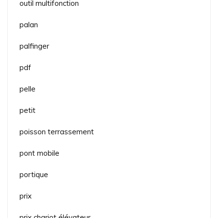
outil multifonction
palan
palfinger
pdf
pelle
petit
poisson terrassement
pont mobile
portique
prix
prix chariot élévateur