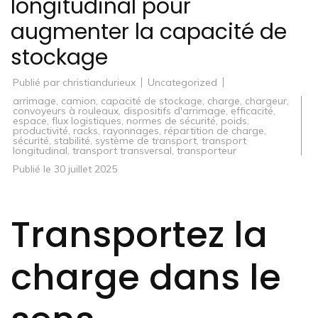
longitudinal pour
augmenter la capacité de
stockage
Publié par
christiandurieux
Uncategorized
arrimage
,
camion
,
capacité de stockage
,
charge
,
chargeur
,
convoyeurs à rouleaux
,
dispositifs d'arrimage
,
efficacité
,
espace
,
flux logistiques
,
normes de sécurité
,
poids
,
productivité
,
racks
,
rayonnages
,
répartition de charge
,
sécurité
,
stabilité
,
système de transport
,
transport
longitudinal
,
transport transversal
,
transporteur
Publié le
30 juillet 2025
Transportez la
charge dans le