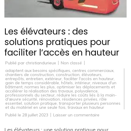
Les élévateurs : des
solutions pratiques pour
faciliter l’accès en hauteur
Publié par
christiandurieux
Non classé
adaptent aux besoins spécifiques
,
centres commerciaux
,
chantiers de construction
,
construction
,
élévateurs
,
entrepôts
,
entretien
,
extérieur
,
faciliter l'accès en hauteur
,
gain de temps considérable
,
hôtels
,
intérieur
,
niveaux d'un
bâtiment
,
normes les plus
,
optimiser les déplacements et
accélérer la réalisation des travaux
,
polyvalence
,
professionnels du secteur
,
réduire les coûts liés à la main-
d'œuvre sécurité
,
rénovation
,
résidences privées
,
rôle
essentiel
,
solution pratique
,
transporter plusieurs personnes
et du matériel en une seule fois
,
travaux en hauteur
sur
Publié le
28 juillet 2023
Laisser un commentaire
Les
élévateurs
:
Les élévateurs : une solution pratique pour
des