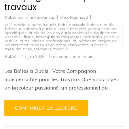
travaux
Publié par
christiandurieux
Uncategorized
allié précieux
,
boîte à outils
,
boîte portable
,
boites à outils
,
bricoleur
,
caisses à outils sur roulettes
,
clés
,
compartiments
spécifiques
,
durée de vie des outils prolongée
,
équipement
essentiel
,
fluide
,
interruptions fréquentes
,
marteaux
,
niveaux
à bulle
,
outils
,
pinces
,
professionnel du bâtiment
,
projets de
construction
,
rangée et en ordre
,
rénovation
,
rubans à
mesurer
,
scies
,
tournevis
,
travaux
sur
Publié le
17 juin 2026
Laisser un commentaire
Guide
d’achat
de
Les Boîtes à Outils : Votre Compagnon
boîtes
à
Indispensable pour les Travaux Que vous soyez
outils
:
un bricoleur passionné, un professionnel du …
Trouvez
le
compagnon
idéal
pour
CONTINUER LA LECTURE
vos
travaux