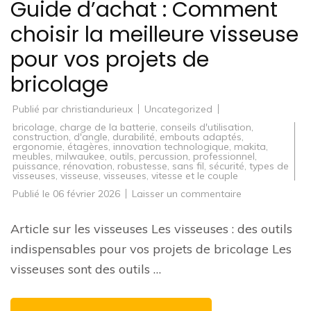
Guide d’achat : Comment
choisir la meilleure visseuse
pour vos projets de
bricolage
Publié par
christiandurieux
Uncategorized
bricolage
,
charge de la batterie
,
conseils d'utilisation
,
construction
,
d'angle
,
durabilité
,
embouts adaptés
,
ergonomie
,
étagères
,
innovation technologique
,
makita
,
meubles
,
milwaukee
,
outils
,
percussion
,
professionnel
,
puissance
,
rénovation
,
robustesse
,
sans fil
,
sécurité
,
types de
visseuses
,
visseuse
,
visseuses
,
vitesse et le couple
sur
Publié le
06 février 2026
Laisser un commentaire
Guide
d’achat
:
Article sur les visseuses Les visseuses : des outils
Comment
choisir
indispensables pour vos projets de bricolage Les
la
meilleure
visseuses sont des outils …
visseuse
pour
vos
projets
de