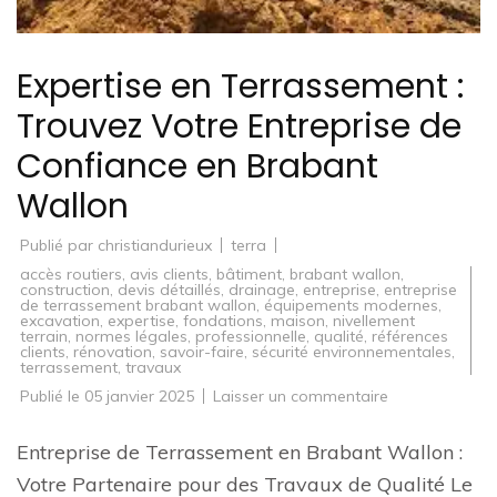
Expertise en Terrassement :
Trouvez Votre Entreprise de
Confiance en Brabant
Wallon
Publié par
christiandurieux
terra
accès routiers
,
avis clients
,
bâtiment
,
brabant wallon
,
construction
,
devis détaillés
,
drainage
,
entreprise
,
entreprise
de terrassement brabant wallon
,
équipements modernes
,
excavation
,
expertise
,
fondations
,
maison
,
nivellement
terrain
,
normes légales
,
professionnelle
,
qualité
,
références
clients
,
rénovation
,
savoir-faire
,
sécurité environnementales
,
terrassement
,
travaux
sur
Publié le
05 janvier 2025
Laisser un commentaire
Expertise
en
Terrassement
Entreprise de Terrassement en Brabant Wallon :
:
Trouvez
Votre Partenaire pour des Travaux de Qualité Le
Votre