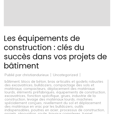
Les équipements de
construction : clés du
succès dans vos projets de
bâtiment
Publié par
christiandurieux
Uncategorized
bâtiment
,
blocs de béton
,
bras articulés et godets robustes
des excavatrices
,
bulldozers
,
compactage des sols et
matériaux
,
compacteurs
,
déplacement des matériaux
lourds
,
éléments préfabriqués
,
équipements de construction
,
excavatrices
,
fonction spécifique
,
grues
,
industrie de la
construction
,
levage des matériaux lourds
,
machines
spécialement conçues
,
nivellement du sol et déplacement
des matériaux en vrac par les bulldozers
,
outils
indispensables
,
poutres en acier
,
processus de construction
,
projets
,
rénovation
,
route
,
travaux complexes
,
tunnel