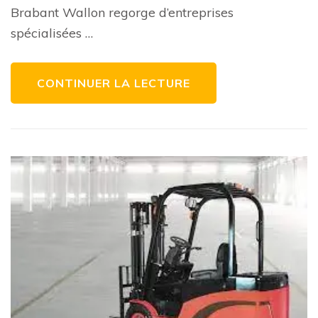
Entreprise
Brabant Wallon regorge d’entreprises
de
Confiance
spécialisées …
en
Brabant
Wallon
CONTINUER LA LECTURE