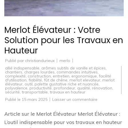
Merlot Élévateur : Votre
Solution pour les Travaux en
Hauteur
Publié par
christiandurieux
merlo
allié indispensable
,
arômes subtils de vanille et épices
,
chantiers
,
charges lourdes
,
commandes intuitives
,
complexité
,
construction
,
entretien
,
ergonomique
,
facilité
d'utilisation
,
fiabilité
,
fût de chêne
,
merlot elevateur
,
merlot
élévateur
,
outil
,
palette gustative riche et nuancée
,
polyvalence
,
productivité
,
profondeur
,
qualité
,
rénovation
,
sécurité
,
transportable
,
travaux en hauteur
sur
Publié le
15 mars 2025
Laisser un commentaire
Merlot
Élévateur
:
Article sur le Merlot Élévateur Merlot Élévateur :
Votre
Solution
L’outil indispensable pour vos travaux en hauteur
pour
les