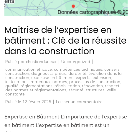
Maîtrise de l’expertise en
bâtiment : Clé de la réussite
dans la construction
Publié par
christiandurieux
Uncategorized
communication efficace
,
compétences techniques
,
conseils
,
construction
,
diagnostics précis
,
durabilité
,
évolution dans la
construction
,
expertise en bâtiment
,
experts
,
extension
,
installations
,
matériaux
,
normes
,
processus de construction
,
qualité
,
réglementations
,
réhabilitation
,
rénovation
,
respect
des normes et réglementations
,
sécurité
,
structures
,
veille
constante
sur
Publié le
12 février 2025
Laisser un commentaire
Maîtrise
de
l’expertise
Expertise en Bâtiment L’importance de l’expertise
en
bâtiment
en bâtiment L’expertise en bâtiment est un
:
Clé