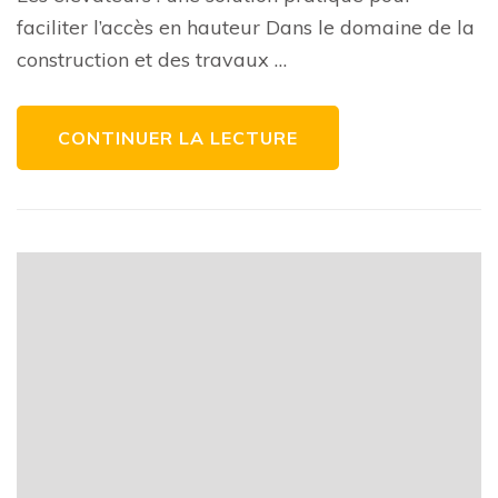
solutions
faciliter l’accès en hauteur Dans le domaine de la
pratiques
pour
construction et des travaux …
faciliter
l’accès
en
hauteur
CONTINUER LA LECTURE