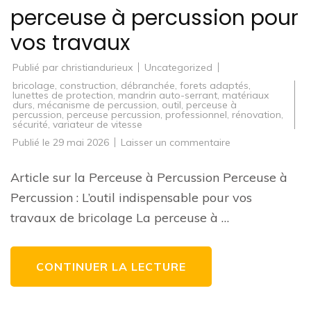
perceuse à percussion pour
vos travaux
Publié par
christiandurieux
Uncategorized
bricolage
,
construction
,
débranchée
,
forets adaptés
,
lunettes de protection
,
mandrin auto-serrant
,
matériaux
durs
,
mécanisme de percussion
,
outil
,
perceuse à
percussion
,
perceuse percussion
,
professionnel
,
rénovation
,
sécurité
,
variateur de vitesse
sur
Publié le
29 mai 2026
Laisser un commentaire
Guide
d’achat
:
Article sur la Perceuse à Percussion Perceuse à
Comment
choisir
Percussion : L’outil indispensable pour vos
la
meilleure
travaux de bricolage La perceuse à …
perceuse
à
percussion
pour
vos
CONTINUER LA LECTURE
travaux