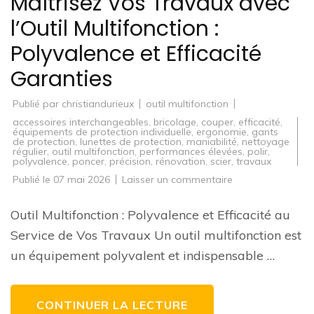
Maîtrisez Vos Travaux avec
l’Outil Multifonction :
Polyvalence et Efficacité
Garanties
Publié par
christiandurieux
outil multifonction
accessoires interchangeables
,
bricolage
,
couper
,
efficacité
,
équipements de protection individuelle
,
ergonomie
,
gants
de protection
,
lunettes de protection
,
maniabilité
,
nettoyage
régulier
,
outil multifonction
,
performances élevées
,
polir
,
polyvalence
,
poncer
,
précision
,
rénovation
,
scier
,
travaux
sur
Publié le
07 mai 2026
Laisser un commentaire
Maîtrisez
Vos
Travaux
Outil Multifonction : Polyvalence et Efficacité au
avec
l’Outil
Service de Vos Travaux Un outil multifonction est
Multifonction
:
un équipement polyvalent et indispensable …
Polyvalence
et
Efficacité
Garanties
CONTINUER LA LECTURE