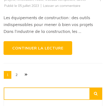
sur
Publié le
05 juillet 2023
Laisser un commentaire
Les
équipements
de
Les équipements de construction : des outils
construction
:
indispensables pour mener à bien vos projets
clés
du
Dans l’industrie de la construction, les …
succès
dans
vos
projets
de
CONTINUER LA LECTURE
bâtiment
Pagination
Page
Page
1
2
des
publications
Rechercher