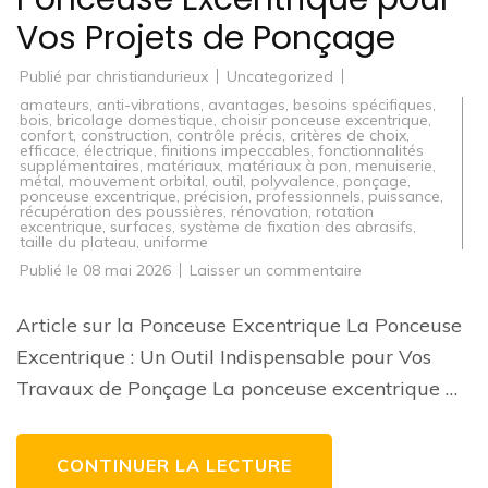
Vos Projets de Ponçage
Publié par
christiandurieux
Uncategorized
amateurs
,
anti-vibrations
,
avantages
,
besoins spécifiques
,
bois
,
bricolage domestique
,
choisir ponceuse excentrique
,
confort
,
construction
,
contrôle précis
,
critères de choix
,
efficace
,
électrique
,
finitions impeccables
,
fonctionnalités
supplémentaires
,
matériaux
,
matériaux à pon
,
menuiserie
,
métal
,
mouvement orbital
,
outil
,
polyvalence
,
ponçage
,
ponceuse excentrique
,
précision
,
professionnels
,
puissance
,
récupération des poussières
,
rénovation
,
rotation
excentrique
,
surfaces
,
système de fixation des abrasifs
,
taille du plateau
,
uniforme
sur
Publié le
08 mai 2026
Laisser un commentaire
Choisir
la
Meilleure
Article sur la Ponceuse Excentrique La Ponceuse
Ponceuse
Excentrique
Excentrique : Un Outil Indispensable pour Vos
pour
Vos
Travaux de Ponçage La ponceuse excentrique …
Projets
de
Ponçage
CONTINUER LA LECTURE