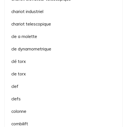
chariot industriel
chariot telescopique
cle a molette
cle dynamometrique
clé torx
cle torx
clef
clefs
colonne
combilift