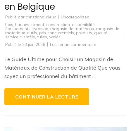
en Belgique
Publié par
christiandurieux
Uncategorized
bois
,
briques
,
ciment
,
construction
,
disponibilité
,
équipements
,
livraison
,
magasin de matériaux
,
magasin de
materiaux
,
outils
,
prix concurrentiels
,
produits
,
qualité
,
service clientèle
,
tuiles
,
variés
sur
Publié le
23 juin 2026
Laisser un commentaire
Guide
d’Achat:
Trouver
Le Guide Ultime pour Choisir un Magasin de
le
Meilleur
Matériaux de Construction de Qualité Que vous
Magasin
de
soyez un professionnel du bâtiment …
Matériaux
de
Construction
en
Belgique
CONTINUER LA LECTURE