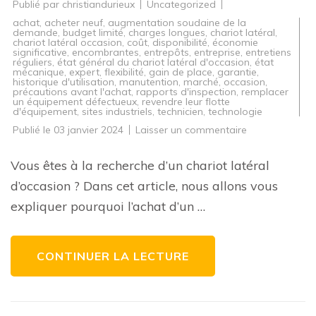
Publié par
christiandurieux
Uncategorized
achat
,
acheter neuf
,
augmentation soudaine de la
demande
,
budget limité
,
charges longues
,
chariot latéral
,
chariot latéral occasion
,
coût
,
disponibilité
,
économie
significative
,
encombrantes
,
entrepôts
,
entreprise
,
entretiens
réguliers
,
état général du chariot latéral d'occasion
,
état
mécanique
,
expert
,
flexibilité
,
gain de place
,
garantie
,
historique d'utilisation
,
manutention
,
marché
,
occasion
,
précautions avant l'achat
,
rapports d'inspection
,
remplacer
un équipement défectueux
,
revendre leur flotte
d'équipement
,
sites industriels
,
technicien
,
technologie
sur
Publié le
03 janvier 2024
Laisser un commentaire
Trouvez
le
chariot
Vous êtes à la recherche d’un chariot latéral
latéral
d’occasion
d’occasion ? Dans cet article, nous allons vous
parfait
pour
expliquer pourquoi l’achat d’un …
votre
entreprise
CONTINUER LA LECTURE