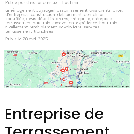
Publié par
christiandurieux
haut rhin
aménagement paysager
,
assainissement
,
avis clients
,
choix
d'entreprise
,
construction
,
déblaiement
,
démolition
contrôlée
,
devis détaillés
,
drains
,
entreprise
,
entreprise
terrassement haut rhin
,
excavation
,
expérience
,
haut-rhin
,
nivellement
,
remblaiement
,
savoir-faire
,
services
,
terrassement
,
tranchées
Publié le
28 avril 2025
Entreprise de
Terrassement