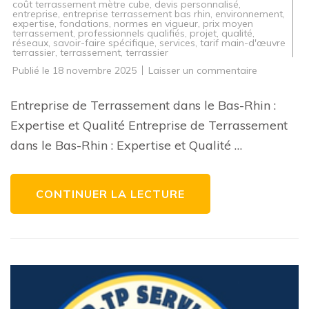
coût terrassement mètre cube
,
devis personnalisé
,
entreprise
,
entreprise terrassement bas rhin
,
environnement
,
expertise
,
fondations
,
normes en vigueur
,
prix moyen
terrassement
,
professionnels qualifiés
,
projet
,
qualité
,
réseaux
,
savoir-faire spécifique
,
services
,
tarif main-d'œuvre
terrassier
,
terrassement
,
terrassier
sur
Publié le
18 novembre 2025
Laisser un commentaire
Entreprise
de
Terrasseme
Entreprise de Terrassement dans le Bas-Rhin :
de
Qualité
Expertise et Qualité Entreprise de Terrassement
dans
le
dans le Bas-Rhin : Expertise et Qualité …
Bas-
Rhin
CONTINUER LA LECTURE