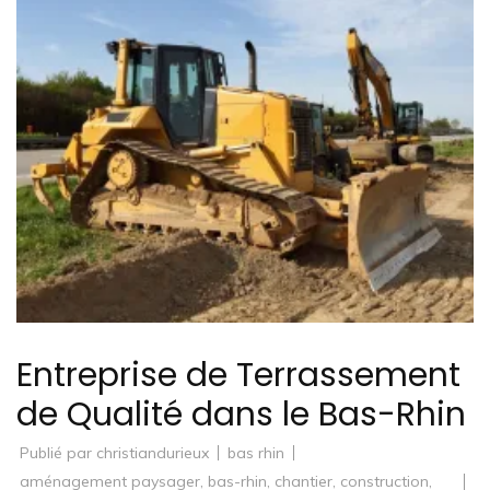
Entreprise de Terrassement
de Qualité dans le Bas-Rhin
Publié par
christiandurieux
bas rhin
aménagement paysager
,
bas-rhin
,
chantier
,
construction
,