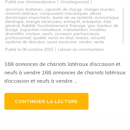
Publié par
christiandurieux
Uncategorized
annonces
,
batteries
,
capacité de charge
,
charges lourdes
,
chariots latéraux
,
composants mécaniques
,
diesel
,
dommages importants
,
durée de vie restante
,
économique
,
électrique
,
énergie nécessaire
,
entrepôt
,
entreprise
,
état
général
,
fiabilité
,
fonctionnement
,
freinage
,
gaz
,
hauteur de
levage
,
inspection minutieuse
,
manutention
,
modèles
diversifiés
,
moteur
,
neufs
,
occasion
,
performance
,
professionnel
,
qualité
,
remis en état
,
révisés
,
sécurité
,
système de direction
,
usure excessive
,
vendre
,
vente
sur
Publié le
06 octobre 2025
Laisser un commentaire
Annonces
de
chariots
168 annonces de chariots latéraux d’occasion et
latéraux
neufs
neufs à vendre 168 annonces de chariots latéraux
et
d’occasion
d’occasion et neufs à vendre …
:
168
offres
à
saisir
CONTINUER LA LECTURE