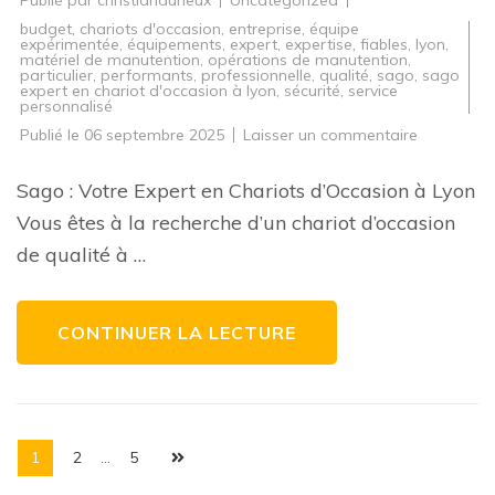
Publié par
christiandurieux
Uncategorized
budget
,
chariots d'occasion
,
entreprise
,
équipe
expérimentée
,
équipements
,
expert
,
expertise
,
fiables
,
lyon
,
matériel de manutention
,
opérations de manutention
,
particulier
,
performants
,
professionnelle
,
qualité
,
sago
,
sago
expert en chariot d'occasion à lyon
,
sécurité
,
service
personnalisé
sur
Publié le
06 septembre 2025
Laisser un commentaire
Votre
Expert
en
Sago : Votre Expert en Chariots d’Occasion à Lyon
Chariot
d’Occasio
Vous êtes à la recherche d’un chariot d’occasion
à
Lyon
de qualité à …
CONTINUER LA LECTURE
Pagination
Page
Page
Page
1
2
…
5
des