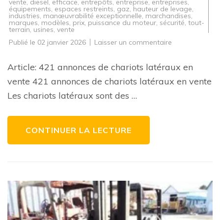
vente
,
diesel
,
efficace
,
entrepôts
,
entreprise
,
entreprises
,
équipements
,
espaces restreints
,
gaz
,
hauteur de levage
,
industries
,
manœuvrabilité exceptionnelle
,
marchandises
,
marques
,
modèles
,
prix
,
puissance du moteur
,
sécurité
,
tout-
terrain
,
usines
,
vente
sur
Publié le
02 janvier 2026
Laisser un commentaire
Offre
exceptionnelle
:
Article: 421 annonces de chariots latéraux en
Découvrez
nos
vente 421 annonces de chariots latéraux en vente
421
annonces
Les chariots latéraux sont des …
de
chariots
latéraux
en
vente
CONTINUER LA LECTURE
!