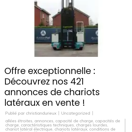
Offre exceptionnelle :
Découvrez nos 421
annonces de chariots
latéraux en vente !
Publié par
christiandurieux
Uncategorized
allées étroites
,
annonces
,
capacité de charge
,
capacités de
charge
,
caractéristiques techniques
,
charges lourdes
,
chariot latéral électrique
,
chariots latéraux
,
conditions de