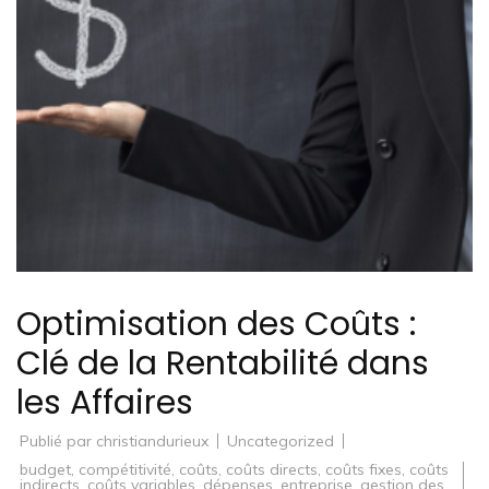
Optimisation des Coûts :
Clé de la Rentabilité dans
les Affaires
Publié par
christiandurieux
Uncategorized
budget
,
compétitivité
,
coûts
,
coûts directs
,
coûts fixes
,
coûts
indirects
,
coûts variables
,
dépenses
,
entreprise
,
gestion des