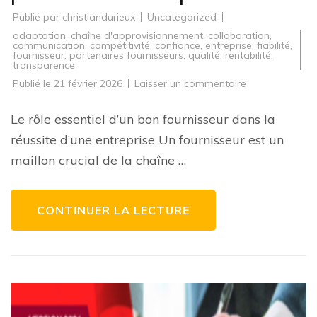
Publié par
christiandurieux
Uncategorized
adaptation
,
chaîne d'approvisionnement
,
collaboration
,
communication
,
compétitivité
,
confiance
,
entreprise
,
fiabilité
,
fournisseur
,
partenaires fournisseurs
,
qualité
,
rentabilité
,
transparence
sur
Publié le
21 février 2026
Laisser un commentaire
Les
critères
essentiels
Le rôle essentiel d’un bon fournisseur dans la
pour
choisir
réussite d’une entreprise Un fournisseur est un
le
bon
maillon crucial de la chaîne …
fournisseur
pour
votre
entreprise
CONTINUER LA LECTURE