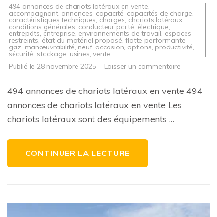
494 annonces de chariots latéraux en vente
,
accompagnant
,
annonces
,
capacité
,
capacités de charge
,
caractéristiques techniques
,
charges
,
chariots latéraux
,
conditions générales
,
conducteur porté
,
électrique
,
entrepôts
,
entreprise
,
environnements de travail
,
espaces
restreints
,
état du matériel proposé
,
flotte performante
,
gaz
,
manœuvrabilité
,
neuf
,
occasion
,
options
,
productivité
,
sécurité
,
stockage
,
usines
,
vente
sur
Publié le
28 novembre 2025
Laisser un commentaire
494
annonces
de
494 annonces de chariots latéraux en vente 494
chariots
latéraux
annonces de chariots latéraux en vente Les
en
vente
chariots latéraux sont des équipements …
:
Trouvez
l’équipeme
idéal
pour
CONTINUER LA LECTURE
votre
entreprise