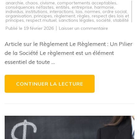
anarchie
,
chaos
,
civisme
,
comportements acceptables
,
conséquences néfastes
,
entités
,
entreprise
,
harmonie
,
individus
,
institutions
,
interactions
,
lois
,
normes
,
ordre social
,
organisation
,
principes
,
règlement
,
règles
,
respect des lois et
principes
,
respect mutuel
,
sanctions légales
,
société
,
stabilité
sur
Publié le
19 février 2026
Laisser un commentaire
Le
Respect
du
Article sur le Règlement Le Règlement : Un Pilier
Règlement
:
de la Société Le règlement est un élément
Fondement
de
essentiel de toute …
la
Société
Organisée
CONTINUER LA LECTURE