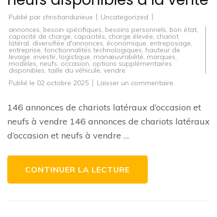
neufs disponibles à la vente
Publié par
christiandurieux
Uncategorized
annonces
,
besoin spécifiques
,
besoins personnels
,
bon état
,
capacité de charge
,
capacités
,
charge élevée
,
chariot
latéral
,
diversifiée d'annonces
,
économique
,
entreposage
,
entreprise
,
fonctionnalités technologiques
,
hauteur de
levage
,
investir
,
logistique
,
manœuvrabilité
,
marques
,
modèles
,
neufs
,
occasion
,
options supplémentaires
disponibles
,
taille du véhicule
,
vendre
sur
Publié le
02 octobre 2025
Laisser un commentaire
146
annonces
de
146 annonces de chariots latéraux d’occasion et
chariots
latéraux
neufs à vendre 146 annonces de chariots latéraux
d’occasion
et
d’occasion et neufs à vendre …
neufs
disponibles
à
la
vente
CONTINUER LA LECTURE