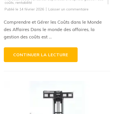
coûts
,
rentabilité
sur
Publié le
14 février 2026
Laisser un commentaire
Optimisation
des
Coûts
Comprendre et Gérer les Coûts dans le Monde
:
Clé
des Affaires Dans le monde des affaires, la
de
la
gestion des coûts est …
Rentabilité
dans
les
Affaires
CONTINUER LA LECTURE