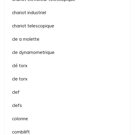
chariot industriel
chariot telescopique
cle a molette
cle dynamometrique
clé torx
cle torx
clef
clefs
colonne
combilift