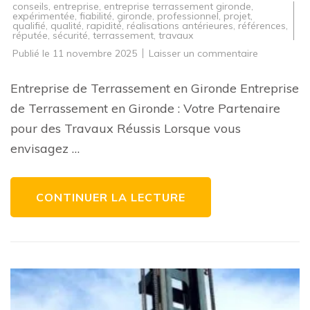
conseils
,
entreprise
,
entreprise terrassement gironde
,
expérimentée
,
fiabilité
,
gironde
,
professionnel
,
projet
,
qualifié
,
qualité
,
rapidité
,
réalisations antérieures
,
références
,
réputée
,
sécurité
,
terrassement
,
travaux
sur
Publié le
11 novembre 2025
Laisser un commentaire
Entreprise
de
Terrasseme
Entreprise de Terrassement en Gironde Entreprise
en
Gironde:
de Terrassement en Gironde : Votre Partenaire
Votre
Partenaire
pour des Travaux Réussis Lorsque vous
pour
des
envisagez …
Travaux
Réussis
CONTINUER LA LECTURE