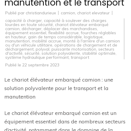
manutention et le transport
Publié par
christiandurieux
camion
,
chariot elevateur
capacité à charger
,
capacité à soulever des charges
lourdes en toute sécurité
,
chariot élévateur embarqué
camion
,
décharger
,
déplacer des marchandises
,
équipement essentiel
,
flexibilité accrue
,
fourches réglables
en hauteur
,
gain de temps considérable
,
logistique
,
manutention
,
mobilité accrue
,
monté à l'arrière d'un camion
ou d'un véhicule utilitaire
,
opérations de chargement et de
déchargement
,
polyval
,
puissante motorisation
,
secteurs
d'activité
,
sécurité
,
solution polyvalente
,
stabilité optimale
,
système hydraulique performant
,
transport
Publié le
22 septembre 2023
Le chariot élévateur embarqué camion : une
solution polyvalente pour le transport et la
manutention
Le chariot élévateur embarqué camion est un
équipement essentiel dans de nombreux secteurs
d’activité, notamment dans le domaine de la