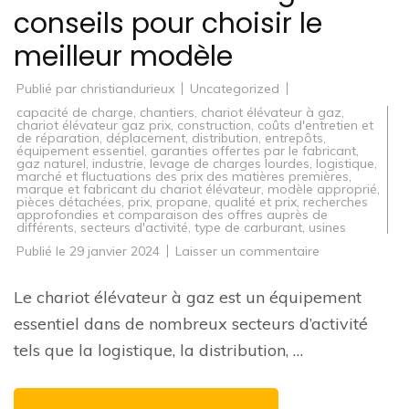
conseils pour choisir le
meilleur modèle
Publié par
christiandurieux
Uncategorized
capacité de charge
,
chantiers
,
chariot élévateur à gaz
,
chariot élévateur gaz prix
,
construction
,
coûts d'entretien et
de réparation
,
déplacement
,
distribution
,
entrepôts
,
équipement essentiel
,
garanties offertes par le fabricant
,
gaz naturel
,
industrie
,
levage de charges lourdes
,
logistique
,
marché et fluctuations des prix des matières premières
,
marque et fabricant du chariot élévateur
,
modèle approprié
,
pièces détachées
,
prix
,
propane
,
qualité et prix
,
recherches
approfondies et comparaison des offres auprès de
différents
,
secteurs d'activité
,
type de carburant
,
usines
sur
Publié le
29 janvier 2024
Laisser un commentaire
Guide
d’achat
:
Le chariot élévateur à gaz est un équipement
Prix
du
essentiel dans de nombreux secteurs d’activité
chariot
élévateur
tels que la logistique, la distribution, …
à
gaz
et
conseils
pour