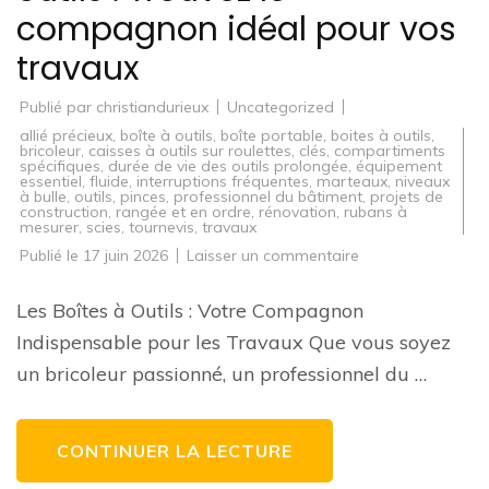
compagnon idéal pour vos
travaux
Publié par
christiandurieux
Uncategorized
allié précieux
,
boîte à outils
,
boîte portable
,
boites à outils
,
bricoleur
,
caisses à outils sur roulettes
,
clés
,
compartiments
spécifiques
,
durée de vie des outils prolongée
,
équipement
essentiel
,
fluide
,
interruptions fréquentes
,
marteaux
,
niveaux
à bulle
,
outils
,
pinces
,
professionnel du bâtiment
,
projets de
construction
,
rangée et en ordre
,
rénovation
,
rubans à
mesurer
,
scies
,
tournevis
,
travaux
sur
Publié le
17 juin 2026
Laisser un commentaire
Guide
d’achat
de
Les Boîtes à Outils : Votre Compagnon
boîtes
à
Indispensable pour les Travaux Que vous soyez
outils
:
un bricoleur passionné, un professionnel du …
Trouvez
le
compagnon
idéal
pour
CONTINUER LA LECTURE
vos
travaux