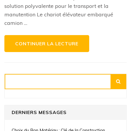
camion
solution polyvalente pour le transport et la
:
l’alliance
manutention Le chariot élévateur embarqué
parfaite
pour
camion …
la
manutenti
et
le
transport
CONTINUER LA LECTURE
Rechercher
DERNIERS MESSAGES
Choix du Bon Matériau : Clé de la Construction