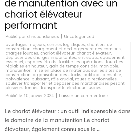
de manutention avec un
chariot élévateur
performant
Publié par
christiandurieux
Uncategorized
avantages majeurs
,
centres logistiques
,
chantiers de
construction
,
chargement et déchargement des camions
,
charges lourdes
,
chariot élévateur
,
chariot élevateur
,
déplacer des charges importantes
,
entrepôts
,
équipement
essentiel
,
espaces étroits
,
faciliter les opérations
,
fourches
réglables en hauteur
,
gain de temps considér
,
maniable
,
manutention
,
mise en place de matériaux sur les sites de
construction
,
organisation des stocks
,
outil indispensable
,
polyvalence
,
puissant
,
rôle crucial
,
roues directionnelles
,
soulever transporter et déposer des marchandises pesant
plusieurs tonnes
,
transpalette électrique
,
usines
sur
Publié le
10 janvier 2024
Laisser un commentaire
Optimisez
vos
opérations
Le chariot élévateur : un outil indispensable dans
de
manutention
le domaine de la manutention Le chariot
avec
un
élévateur, également connu sous le …
chariot
élévateur