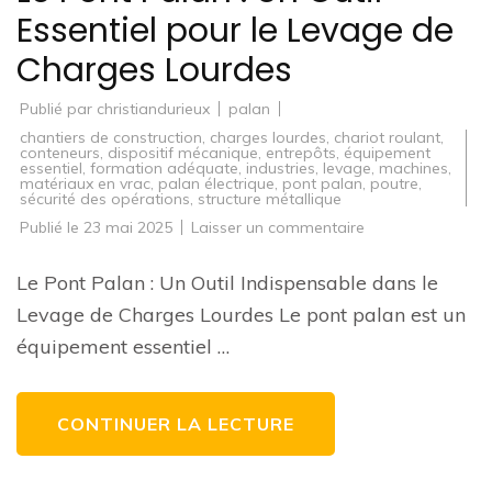
Essentiel pour le Levage de
Charges Lourdes
Publié par
christiandurieux
palan
chantiers de construction
,
charges lourdes
,
chariot roulant
,
conteneurs
,
dispositif mécanique
,
entrepôts
,
équipement
essentiel
,
formation adéquate
,
industries
,
levage
,
machines
,
matériaux en vrac
,
palan électrique
,
pont palan
,
poutre
,
sécurité des opérations
,
structure métallique
sur
Publié le
23 mai 2025
Laisser un commentaire
Le
Pont
Palan
Le Pont Palan : Un Outil Indispensable dans le
:
Un
Levage de Charges Lourdes Le pont palan est un
Outil
Essentiel
équipement essentiel …
pour
le
Levage
de
Charges
CONTINUER LA LECTURE
Lourdes