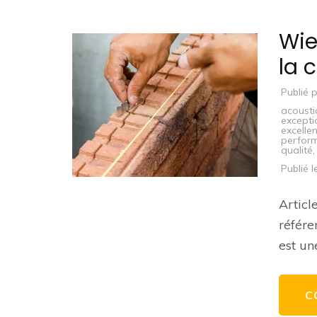
Wie
la 
Publié 
acoust
excepti
excelle
perfor
qualité
Publié 
Articl
référe
est un
C