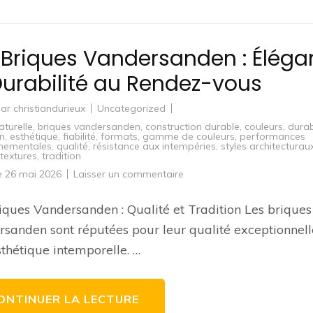
 Briques Vandersanden : Élég
Durabilité au Rendez-vous
par
christiandurieux
Uncategorized
aturelle
,
briques vandersanden
,
construction durable
,
couleurs
,
durab
en
,
esthétique
,
fiabilité
,
formats
,
gamme de couleurs
,
performances
nnementales
,
qualité
,
résistance aux intempéries
,
styles architecturau
textures
,
tradition
sur
le
26 mai 2026
Laisser un commentaire
Les
Briques
Vandersanden
iques Vandersanden : Qualité et Tradition Les briques
:
Élégance
sanden sont réputées pour leur qualité exceptionnell
et
Durabilité
sthétique intemporelle. …
au
Rendez-
vous
ONTINUER LA LECTURE