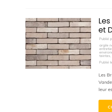
Les
et 
Publié 
argile n
entreti
enviro
teintes
,
Publié 
Les Br
Vander
leur e
C