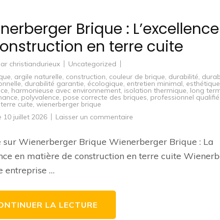
nerberger Brique : L’excellence
construction en terre cuite
par
christiandurieux
Uncategorized
ique
,
argile naturelle
,
construction
,
couleur de brique
,
durabilité
,
durabi
onnelle
,
durabilité garantie
,
écologique
,
entretien minimal
,
esthétique
nce
,
harmonieuse avec environnement
,
isolation thermique
,
long ter
mance
,
polyvalence
,
pose correcte des briques
,
professionnel qualifié
,
terre cuite
,
wienerberger brique
sur
le
10 juillet 2026
Laisser un commentaire
Wienerberger
Brique
:
e sur Wienerberger Brique Wienerberger Brique : La
L’excellence
de
nce en matière de construction en terre cuite Wiener
la
construction
e entreprise …
en
terre
cuite
ONTINUER LA LECTURE