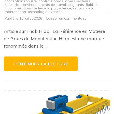
conception robuste
,
contrôle précis
,
divers secteurs
industriels
,
environnements de travail exigeants
,
fiabilité
,
hiab
,
opérations de levage
,
polyvalence
,
secteur de la
manutention
,
technologie avancée
sur
Publié le
16 juillet 2026
Laisser un commentaire
Les
Performances
Exceptionnelles
Article sur Hiab Hiab : La Référence en Matière
des
Grues
de Grues de Manutention Hiab est une marque
Hiab
:
renommée dans le …
Une
Référence
en
Matière
de
CONTINUER LA LECTURE
Manutention