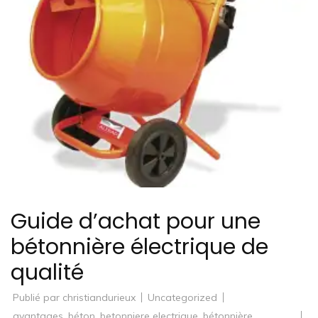
Guide d’achat pour une
bétonnière électrique de
qualité
Publié par
christiandurieux
Uncategorized
avantages
,
béton
,
betonniere electrique
,
bétonnière