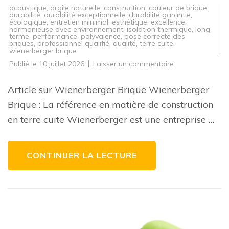
acoustique
,
argile naturelle
,
construction
,
couleur de brique
,
durabilité
,
durabilité exceptionnelle
,
durabilité garantie
,
écologique
,
entretien minimal
,
esthétique
,
excellence
,
harmonieuse avec environnement
,
isolation thermique
,
long
terme
,
performance
,
polyvalence
,
pose correcte des
briques
,
professionnel qualifié
,
qualité
,
terre cuite
,
wienerberger brique
sur
Publié le
10 juillet 2026
Laisser un commentaire
Wienerberger
Brique
:
Article sur Wienerberger Brique Wienerberger
L’excellence
de
Brique : La référence en matière de construction
la
construction
en terre cuite Wienerberger est une entreprise …
en
terre
cuite
CONTINUER LA LECTURE