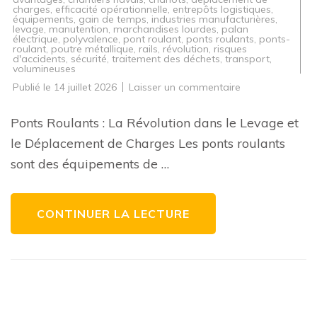
charges
,
efficacité opérationnelle
,
entrepôts logistiques
,
équipements
,
gain de temps
,
industries manufacturières
,
levage
,
manutention
,
marchandises lourdes
,
palan
électrique
,
polyvalence
,
pont roulant
,
ponts roulants
,
ponts-
roulant
,
poutre métallique
,
rails
,
révolution
,
risques
d'accidents
,
sécurité
,
traitement des déchets
,
transport
,
volumineuses
sur
Publié le
14 juillet 2026
Laisser un commentaire
Les
Avantages
des
Ponts Roulants : La Révolution dans le Levage et
Ponts
Roulants
le Déplacement de Charges Les ponts roulants
dans
l’Industrie
sont des équipements de …
:
Levage
et
Déplacement
Simplifiés
CONTINUER LA LECTURE