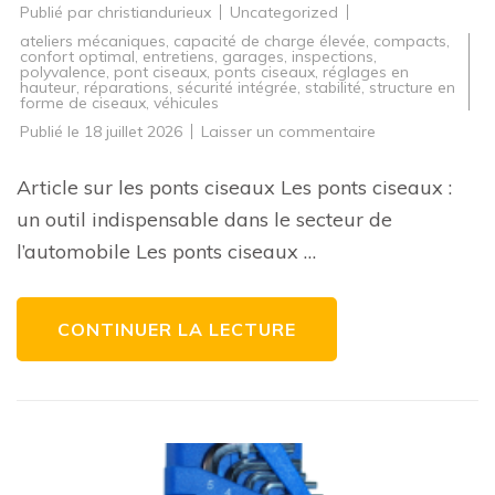
Publié par
christiandurieux
Uncategorized
ateliers mécaniques
,
capacité de charge élevée
,
compacts
,
confort optimal
,
entretiens
,
garages
,
inspections
,
polyvalence
,
pont ciseaux
,
ponts ciseaux
,
réglages en
hauteur
,
réparations
,
sécurité intégrée
,
stabilité
,
structure en
forme de ciseaux
,
véhicules
sur
Publié le
18 juillet 2026
Laisser un commentaire
Élévation
pratique
:
Article sur les ponts ciseaux Les ponts ciseaux :
l’efficacité
des
un outil indispensable dans le secteur de
ponts
ciseaux
l’automobile Les ponts ciseaux …
dans
l’automobile
CONTINUER LA LECTURE