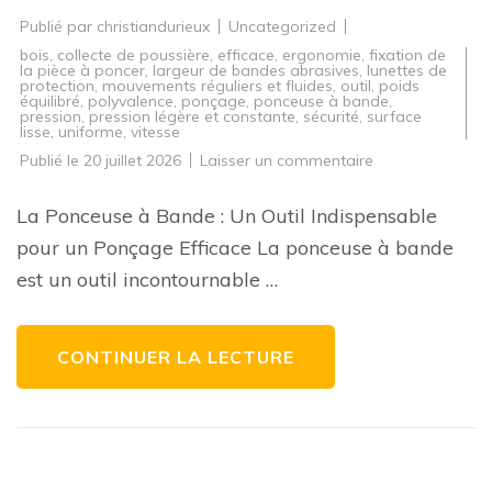
Publié par
christiandurieux
Uncategorized
bois
,
collecte de poussière
,
efficace
,
ergonomie
,
fixation de
la pièce à poncer
,
largeur de bandes abrasives
,
lunettes de
protection
,
mouvements réguliers et fluides
,
outil
,
poids
équilibré
,
polyvalence
,
ponçage
,
ponceuse à bande
,
pression
,
pression légère et constante
,
sécurité
,
surface
lisse
,
uniforme
,
vitesse
sur
Publié le
20 juillet 2026
Laisser un commentaire
Maîtrisez
le
Ponçage
La Ponceuse à Bande : Un Outil Indispensable
avec
la
pour un Ponçage Efficace La ponceuse à bande
Ponceuse
à
est un outil incontournable …
Bande
:
Conseils
et
Astuces
CONTINUER LA LECTURE