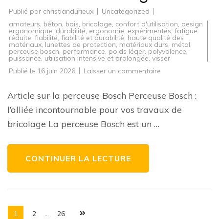
Publié par
christiandurieux
Uncategorized
amateurs
,
béton
,
bois
,
bricolage
,
confort d'utilisation
,
design
ergonomique
,
durabilité
,
ergonomie
,
expérimentés
,
fatigue
réduite
,
fiabilité
,
fiabilité et durabilité
,
haute qualité des
matériaux
,
lunettes de protection
,
matériaux durs
,
métal
,
perceuse bosch
,
performance
,
poids léger
,
polyvalence
,
puissance
,
utilisation intensive et prolongée
,
visser
sur
Publié le
16 juin 2026
Laisser un commentaire
Guide
d’achat
:
Article sur la perceuse Bosch Perceuse Bosch :
Comment
choisir
l’alliée incontournable pour vos travaux de
la
meilleure
bricolage La perceuse Bosch est un …
perceuse
Bosch
pour
vos
travaux
CONTINUER LA LECTURE
de
bricolage
?
Pagination
Page
Page
Page
1
2
…
26