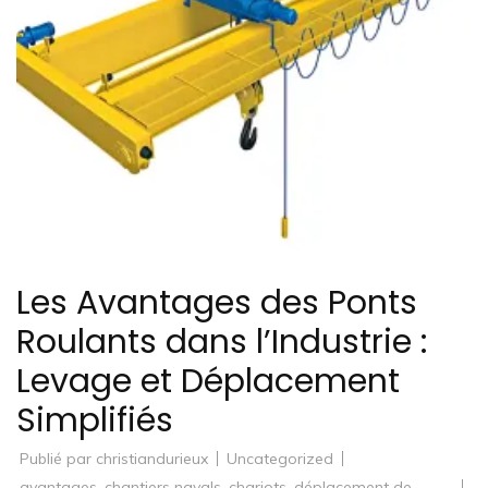
Les Avantages des Ponts
Roulants dans l’Industrie :
Levage et Déplacement
Simplifiés
Publié par
christiandurieux
Uncategorized
avantages
,
chantiers navals
,
chariots
,
déplacement de