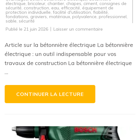
électrique
,
bricoleur
,
chantier
,
chapes
,
ciment
,
consignes de
sécurité
,
construction
,
eau
,
efficacité
,
équipement de
protection individuelle
,
facilité d'utilisation
,
fiabilité
,
fondations
,
graviers
,
matériaux
,
polyvalence
,
professionnel
,
sable
,
sécurité
sur
Publié le
21 juin 2026
Laisser un commentaire
Guide
d’achat
pour
Article sur la bétonnière électrique La bétonnière
une
bétonnière
électrique : un outil indispensable pour vos
électrique
de
travaux de construction La bétonnière électrique
qualité
…
CONTINUER LA LECTURE