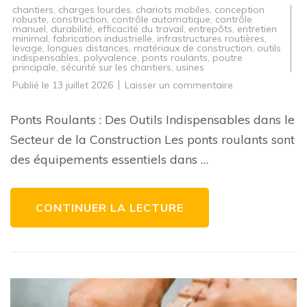
chantiers
,
charges lourdes
,
chariots mobiles
,
conception
robuste
,
construction
,
contrôle automatique
,
contrôle
manuel
,
durabilité
,
efficacité du travail
,
entrepôts
,
entretien
minimal
,
fabrication industrielle
,
infrastructures routières
,
levage
,
longues distances
,
matériaux de construction
,
outils
indispensables
,
polyvalence
,
ponts roulants
,
poutre
principale
,
sécurité sur les chantiers
,
usines
sur
Publié le
13 juillet 2026
Laisser un commentaire
Optimisez
vos
chantiers
Ponts Roulants : Des Outils Indispensables dans le
avec
l’utilisation
Secteur de la Construction Les ponts roulants sont
de
ponts
des équipements essentiels dans …
roulants
efficaces
CONTINUER LA LECTURE