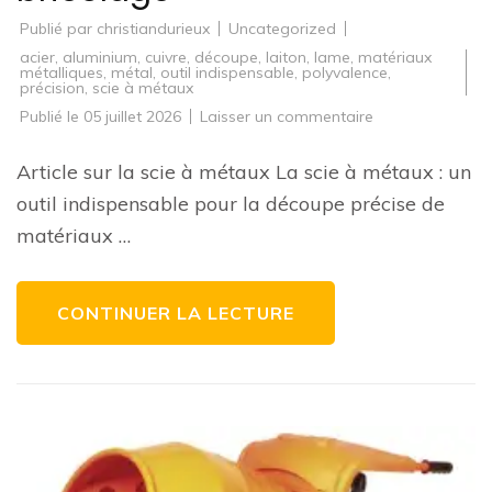
Publié par
christiandurieux
Uncategorized
acier
,
aluminium
,
cuivre
,
découpe
,
laiton
,
lame
,
matériaux
métalliques
,
métal
,
outil indispensable
,
polyvalence
,
précision
,
scie à métaux
sur
Publié le
05 juillet 2026
Laisser un commentaire
Guide
d’achat
:
Article sur la scie à métaux La scie à métaux : un
Comment
choisir
outil indispensable pour la découpe précise de
la
meilleure
matériaux …
scie
à
métaux
pour
vos
CONTINUER LA LECTURE
projets
de
bricolage