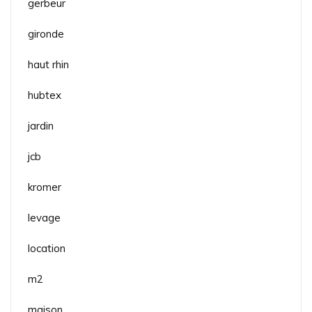
gerbeur
gironde
haut rhin
hubtex
jardin
jcb
kromer
levage
location
m2
maison