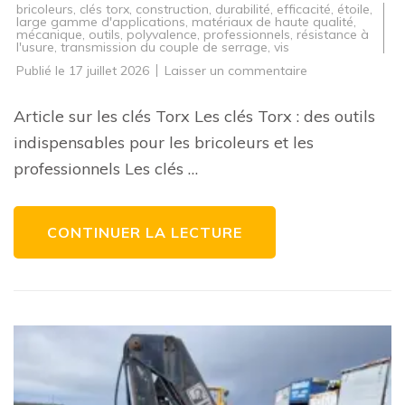
bricoleurs
,
clés torx
,
construction
,
durabilité
,
efficacité
,
étoile
,
large gamme d'applications
,
matériaux de haute qualité
,
mécanique
,
outils
,
polyvalence
,
professionnels
,
résistance à
l'usure
,
transmission du couple de serrage
,
vis
sur
Publié le
17 juillet 2026
Laisser un commentaire
Les
avantages
des
Article sur les clés Torx Les clés Torx : des outils
clés
Torx
indispensables pour les bricoleurs et les
pour
vos
professionnels Les clés …
projets
de
bricolage
CONTINUER LA LECTURE