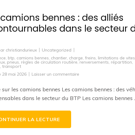
 camions bennes : des alliés
ontournables dans le secteur 
par
christiandurieux
Uncategorized
nce
,
btp
,
camions bennes
,
chantier
,
charge
,
freins
,
limitations de vite
aux
,
pneus
,
règles de circulation routière
,
renversements
,
répartition
,
,
transport
sur
le
28 mai 2026
Laisser un commentaire
Les
camions
bennes
e sur les camions bennes Les camions bennes : des véh
:
des
ensables dans le secteur du BTP Les camions bennes 
alliés
incontournables
dans
le
secteur
ONTINUER LA LECTURE
du
BTP