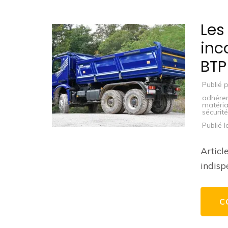
Les
inc
BTP
Publié 
adhére
matéri
sécurité
Publié 
Articl
indisp
C