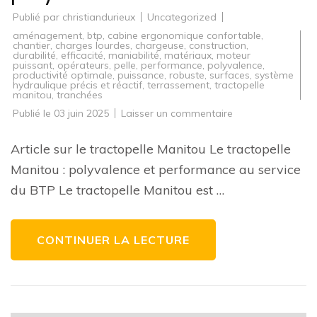
Publié par
christiandurieux
Uncategorized
aménagement
,
btp
,
cabine ergonomique confortable
,
chantier
,
charges lourdes
,
chargeuse
,
construction
,
durabilité
,
efficacité
,
maniabilité
,
matériaux
,
moteur
puissant
,
opérateurs
,
pelle
,
performance
,
polyvalence
,
productivité optimale
,
puissance
,
robuste
,
surfaces
,
système
hydraulique précis et réactif
,
terrassement
,
tractopelle
manitou
,
tranchées
sur
Publié le
03 juin 2025
Laisser un commentaire
Le
tractopelle
Manitou
Article sur le tractopelle Manitou Le tractopelle
:
l’alliance
Manitou : polyvalence et performance au service
parfaite
de
du BTP Le tractopelle Manitou est …
puissance
et
de
polyvalence
dans
CONTINUER LA LECTURE
le
BTP