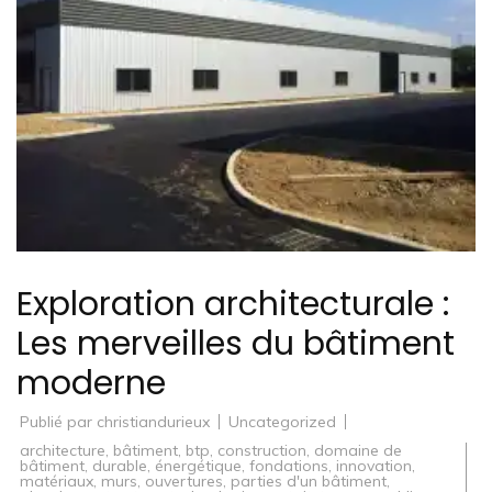
Exploration architecturale :
Les merveilles du bâtiment
moderne
Publié par
christiandurieux
Uncategorized
architecture
,
bâtiment
,
btp
,
construction
,
domaine de
bâtiment
,
durable
,
énergétique
,
fondations
,
innovation
,
matériaux
,
murs
,
ouvertures
,
parties d'un bâtiment
,