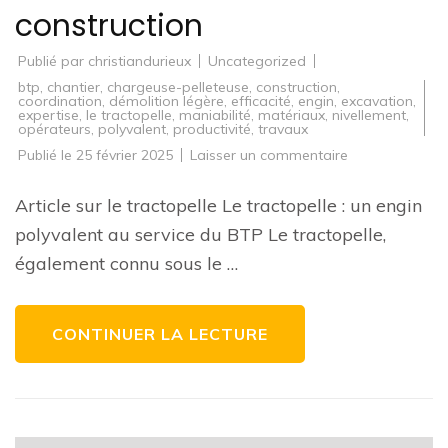
construction
Publié par
christiandurieux
Uncategorized
btp
,
chantier
,
chargeuse-pelleteuse
,
construction
,
coordination
,
démolition légère
,
efficacité
,
engin
,
excavation
,
expertise
,
le tractopelle
,
maniabilité
,
matériaux
,
nivellement
,
opérateurs
,
polyvalent
,
productivité
,
travaux
sur
Publié le
25 février 2025
Laisser un commentaire
Le
tractopelle
:
Article sur le tractopelle Le tractopelle : un engin
l’outil
polyvalent
polyvalent au service du BTP Le tractopelle,
indispensable
sur
également connu sous le …
les
chantiers
de
construction
CONTINUER LA LECTURE