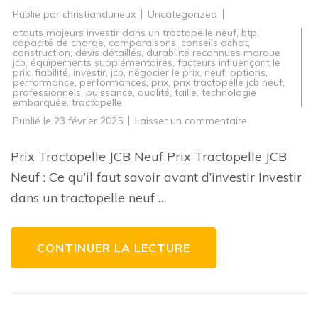
Publié par
christiandurieux
Uncategorized
atouts majeurs investir dans un tractopelle neuf
,
btp
,
capacité de charge
,
comparaisons
,
conseils achat
,
construction
,
devis détaillés
,
durabilité reconnues marque
jcb
,
équipements supplémentaires
,
facteurs influençant le
prix
,
fiabilité
,
investir
,
jcb
,
négocier le prix
,
neuf
,
options
,
performance
,
performances
,
prix
,
prix tractopelle jcb neuf
,
professionnels
,
puissance
,
qualité
,
taille
,
technologie
embarquée
,
tractopelle
sur
Publié le
23 février 2025
Laisser un commentaire
Guide
d’achat
:
Prix Tractopelle JCB Neuf Prix Tractopelle JCB
Prix
d’un
Neuf : Ce qu’il faut savoir avant d’investir Investir
tractopelle
JCB
dans un tractopelle neuf …
neuf
–
Conseils
et
Informations
CONTINUER LA LECTURE