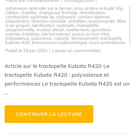
Publié par
christiandurieux
Uncategorized
adhérence optimale sur le terrain
,
bras arrière articulé
,
btp
,
cabine
,
chantier
,
chargeuse frontale
,
climatisation
,
combustion optimale du carburant
,
confort optimal
,
creusement
,
direction assistée
,
entretien recommandé
,
filtre
à air propre
,
lubrification optimale
,
maniabilité
exceptionnelle
,
moteur diesel
,
nivellement
,
opérateur
,
pannes évitables
,
performances
,
pneus en bon état
,
polyvalence
,
puissance
,
robuste
,
terrassement
,
tractopelle
kubota r420
,
transmission hydrostatique
,
usure prématurée
sur
Publié le
28 juin 2025
Laisser un commentaire
Découvrez
les
performances
Article sur le tractopelle Kubota R420 Le
du
tractopelle
tractopelle Kubota R420 : polyvalence et
Kubota
R420
performances Le tractopelle Kubota R420 est un
sur
le
…
chantier
CONTINUER LA LECTURE