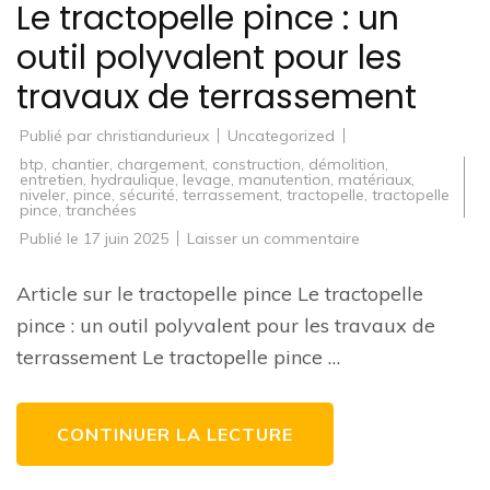
Le tractopelle pince : un
outil polyvalent pour les
travaux de terrassement
Publié par
christiandurieux
Uncategorized
btp
,
chantier
,
chargement
,
construction
,
démolition
,
entretien
,
hydraulique
,
levage
,
manutention
,
matériaux
,
niveler
,
pince
,
sécurité
,
terrassement
,
tractopelle
,
tractopelle
pince
,
tranchées
sur
Publié le
17 juin 2025
Laisser un commentaire
Le
tractopelle
pince
Article sur le tractopelle pince Le tractopelle
:
un
pince : un outil polyvalent pour les travaux de
outil
polyvalent
terrassement Le tractopelle pince …
pour
les
travaux
de
terrassement
CONTINUER LA LECTURE