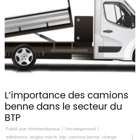
L’importance des camions
benne dans le secteur du
BTP
Publié par
christiandurieux
Uncategorized
adhérence
,
angles morts
,
btp
,
camions benne
,
charge
,