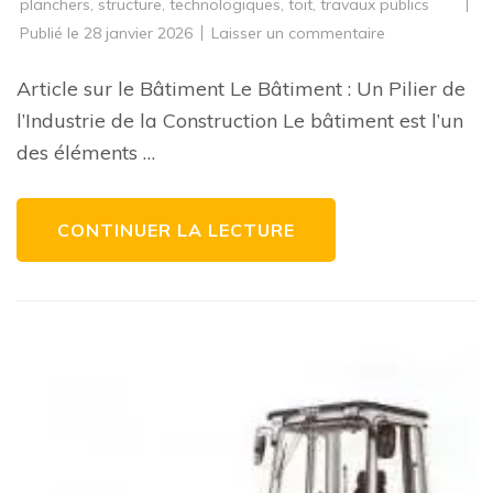
planchers
,
structure
,
technologiques
,
toit
,
travaux publics
sur
Publié le
28 janvier 2026
Laisser un commentaire
Exploration
architecturale
:
Article sur le Bâtiment Le Bâtiment : Un Pilier de
Les
merveilles
l’Industrie de la Construction Le bâtiment est l’un
du
bâtiment
des éléments …
moderne
CONTINUER LA LECTURE