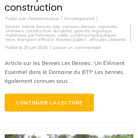
construction
Publié par
christiandurieux
Uncategorized
bâches
,
benne
,
bennes
,
btp
,
camions-bennes
,
capacités
,
chantiers
,
construction
,
durabilité
,
gravats
,
logistique
,
matériaux
,
performance
,
sable
,
systèmes hydrauliques
,
terre
,
transport efficace
,
travaux publics
,
véhicules utilitaires
sur
Publié le
25 juin 2026
Laisser un commentaire
Guide
d’achat
de
Article sur les Bennes Les Bennes : Un Élément
benne
:
Essentiel dans le Domaine du BTP Les bennes,
Comment
choisir
également connues sous …
la
bonne
benne
pour
vos
CONTINUER LA LECTURE
besoins
de
construction