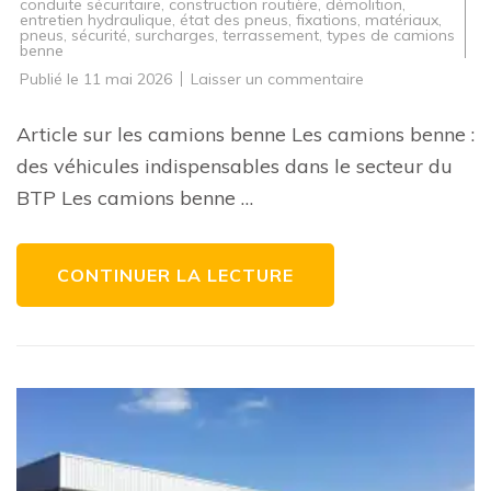
conduite sécuritaire
,
construction routière
,
démolition
,
entretien hydraulique
,
état des pneus
,
fixations
,
matériaux
,
pneus
,
sécurité
,
surcharges
,
terrassement
,
types de camions
benne
sur
Publié le
11 mai 2026
Laisser un commentaire
L’importance
des
camions
Article sur les camions benne Les camions benne :
benne
dans
des véhicules indispensables dans le secteur du
le
secteur
BTP Les camions benne …
du
BTP
CONTINUER LA LECTURE