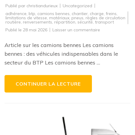
Publié par
christiandurieux
Uncategorized
adhérence
,
btp
,
camions bennes
,
chantier
,
charge
,
freins
,
limitations de vitesse
,
matériaux
,
pneus
,
règles de circulation
routière
,
renversements
,
répartition
,
sécurité
,
transport
sur
Publié le
28 mai 2026
Laisser un commentaire
Les
camions
bennes
Article sur les camions bennes Les camions
:
des
bennes : des véhicules indispensables dans le
alliés
incontournables
secteur du BTP Les camions bennes …
dans
le
secteur
du
BTP
CONTINUER LA LECTURE