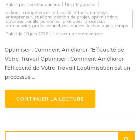
Publié par
christiandurieux
Uncategorized
actions
,
compétences
,
efficacité
,
efforts
,
employé
,
entrepreneur
,
étudiant
,
gestion de projet
,
optimisation
,
optimiser
,
outils
,
personnel
,
pratiques
,
processus
,
productivité
,
professionnel
,
ressources
,
technologies
,
temps
sur
Publié le
18 juin 2026
Laisser un commentaire
Comment
optimiser
votre
Optimiser : Comment Améliorer l’Efficacité de
efficacité
au
Votre Travail Optimiser : Comment Améliorer
travail:
conseils
l’Efficacité de Votre Travail L’optimisation est un
pratiques
et
processus …
astuces
utiles
CONTINUER LA LECTURE
Rechercher