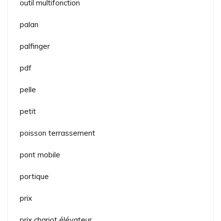
outil multifonction
palan
palfinger
pdf
pelle
petit
poisson terrassement
pont mobile
portique
prix
prix chariot élévateur